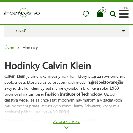
menu
0
Filtrovať
Úvod
>
Hodinky
Hodinky Calvin Klein
Calvin Klein
je americký módny návrhár, ktorý stojí za rovnomennú
spoločností, ktorá sa dnes právom radí medzi
najrešpektovanejšie
svojho druhu. Klein vyrastal v newyorskom Bronxe a roku
1963
promoval na tamojšej
Fashion Institute of Technology
. Už od
detstva vedel, že sa chce stať módnym návrhárom a v začiatkoch
mu pomohol priateľ z detských rokov
Barry Schwartz
, ktorý mu
poskytol pôžičku vo výške
10 000 $
.
Dôležitým momentom bolo, keď ateliér Calvin Klein navštívil
Zobraziť viac
manažér vtedy významného obchodného domu
Bonwit Teller
.
Vystavené návrhy v ňom totiž zanechali taký dojem, že Kleina pozval