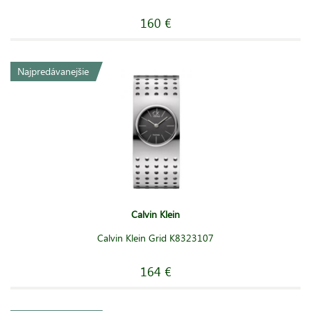
dve stovky
pánskych i dámskych modelov. Na našom webe nájdete
tie
najobľúbenejšie
za
najlepšie
ceny.
160 €
Najpredávanejšie
Calvin Klein
Calvin Klein Grid K8323107
164 €