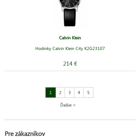
Calvin Klein
Hodinky Calvin Klein City K2G23107
214 €
1
2
3
4
5
Ďalšie >
Pre zákazníkov