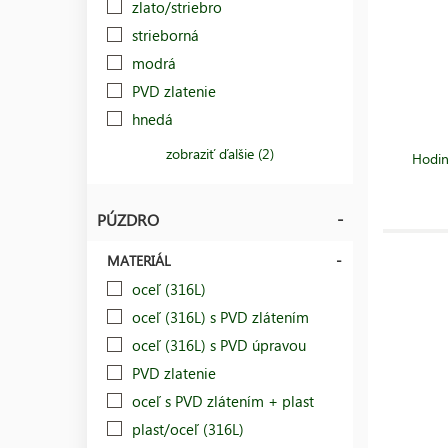
zlato/striebro
strieborná
modrá
PVD zlatenie
hnedá
zobraziť ďalšie (2)
Hodin
PÚZDRO
MATERIÁL
oceľ (316L)
oceľ (316L) s PVD zlátením
oceľ (316L) s PVD úpravou
PVD zlatenie
oceľ s PVD zlátením + plast
plast/oceľ (316L)