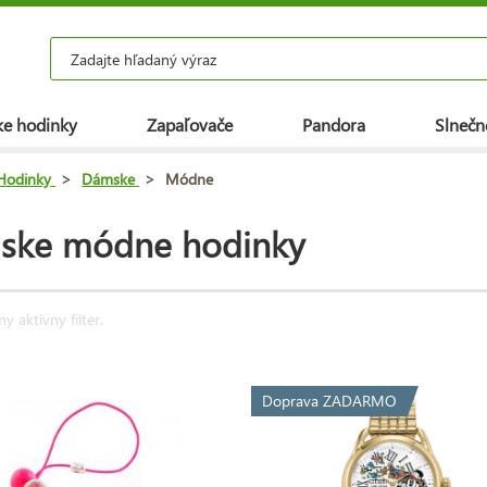
e hodinky
Zapaľovače
Pandora
Slnečn
Hodinky
>
Dámske
>
Módne
ske módne hodinky
ny aktívny filter.
Doprava ZADARMO