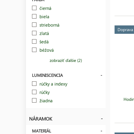
čierná
biela
strieborná
Doprav
zlatá
šedá
béžová
zobraziť ďalšie (2)
LUMINISCENCIA
rúčky a indexy
rúčky
Hodi
žiadna
NÁRAMOK
MATERIÁL