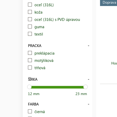
Doprav
oceľ (316L)
koža
oceľ (316L) s PVD úpravou
guma
textil
PRACKA
preklápacia
motýliková
Hod
tŕňová
ŠÍRKA
12 mm
23 mm
FARBA
čierná