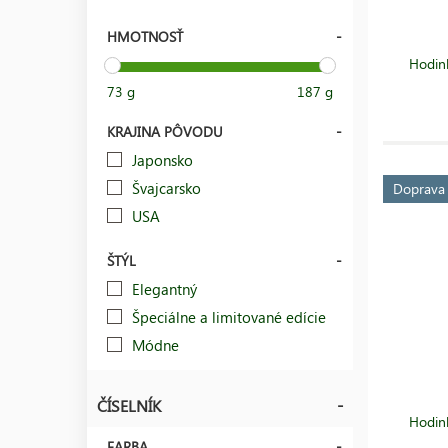
HMOTNOSŤ
Hodin
73 g
187 g
KRAJINA PÔVODU
Japonsko
Švajcarsko
Doprav
USA
ŠTÝL
Elegantný
Špeciálne a limitované edície
Módne
ČÍSELNÍK
Hodin
FARBA