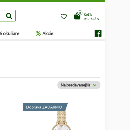
0
Košík
je prázdny
%
é okuliare
Akcie
Doprava ZADARMO