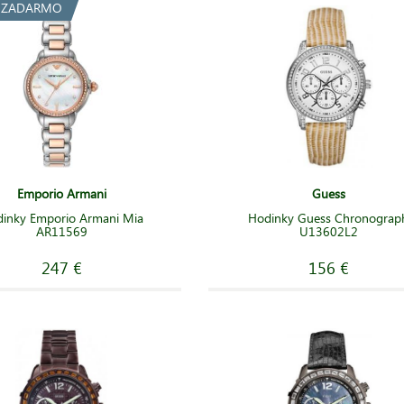
a ZADARMO
Emporio Armani
Guess
inky Emporio Armani Mia
Hodinky Guess Chronograp
AR11569
U13602L2
247 €
156 €