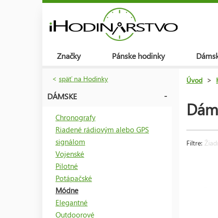
Značky
Pánske hodinky
Dámsk
<
späť na Hodinky
Úvod
>
DÁMSKE
Dám
Chronografy
Riadené rádiovým alebo GPS
signálom
Filtre:
Žiad
Vojenské
Pilotné
Potápačské
Módne
Elegantné
Outdoorové