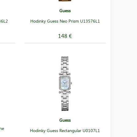
Guess
36L2
Hodinky Guess Neo Prism U13576L1
148 €
Guess
ne
Hodinky Guess Rectangular U0107L1