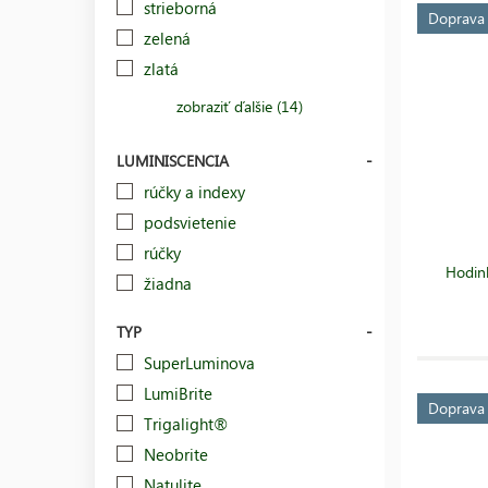
strieborná
Doprav
zelená
zlatá
zobraziť ďalšie (14)
LUMINISCENCIA
rúčky a indexy
podsvietenie
rúčky
Hodin
žiadna
TYP
SuperLuminova
LumiBrite
Doprav
Trigalight®
Neobrite
Natulite