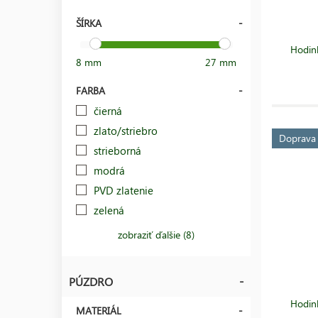
ŠÍRKA
Hodin
8 mm
27 mm
FARBA
čierná
zlato/striebro
Doprav
strieborná
modrá
PVD zlatenie
zelená
zobraziť ďalšie (8)
PÚZDRO
Hodin
MATERIÁL