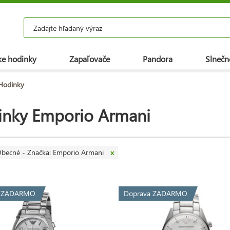
e hodinky
Zapaľovače
Pandora
Slnečn
Hodinky
inky Emporio Armani
becné - Značka: Emporio Armani
x
a ZADARMO
Doprava ZADARMO