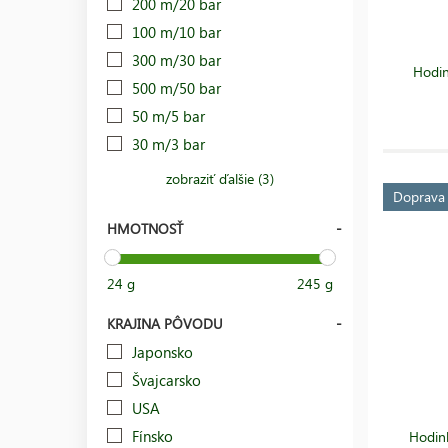
200 m/20 bar
100 m/10 bar
300 m/30 bar
Hodi
500 m/50 bar
50 m/5 bar
30 m/3 bar
zobraziť ďalšie (3)
Doprav
HMOTNOSŤ
24 g
245 g
KRAJINA PÔVODU
Japonsko
Švajcarsko
USA
Fínsko
Hodin