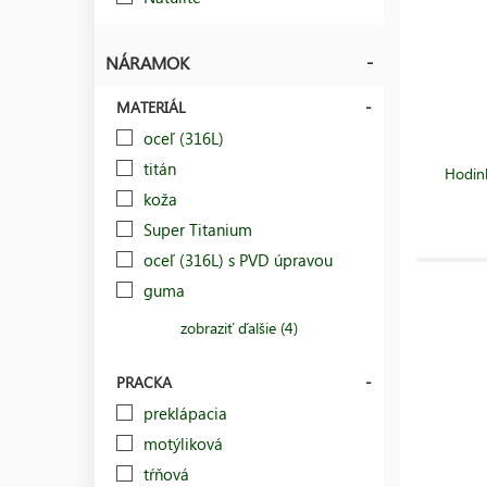
NÁRAMOK
MATERIÁL
oceľ (316L)
titán
Hodin
koža
Super Titanium
oceľ (316L) s PVD úpravou
guma
zobraziť ďalšie (4)
PRACKA
preklápacia
motýliková
tŕňová