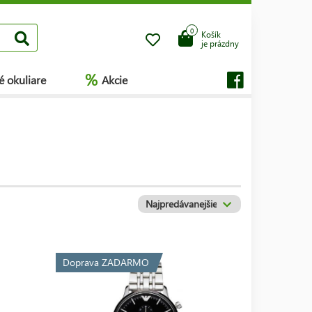
0
Košík
je prázdny
%
é okuliare
Akcie
Doprava ZADARMO