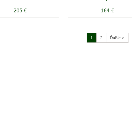
205 €
164 €
1
2
Ďalšie >