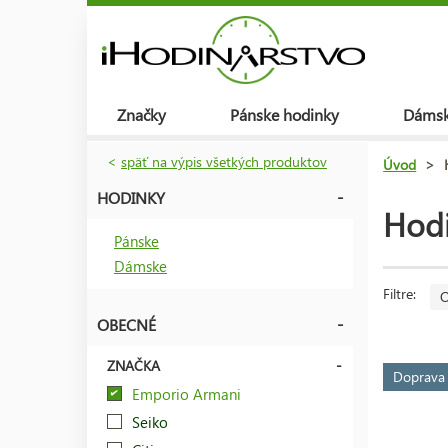
Značky
Pánske hodinky
Dámsk
<
späť na výpis všetkých produktov
Úvod
>
HODINKY
Hod
Pánske
Dámske
Filtre:
O
OBECNÉ
ZNAČKA
Doprav
Emporio Armani
Seiko