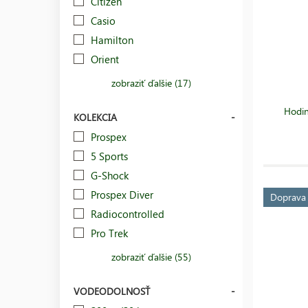
Citizen
Casio
Hamilton
Orient
zobraziť ďalšie (17)
Hodi
KOLEKCIA
Prospex
5 Sports
G-Shock
Prospex Diver
Doprav
Radiocontrolled
Pro Trek
zobraziť ďalšie (55)
VODEODOLNOSŤ