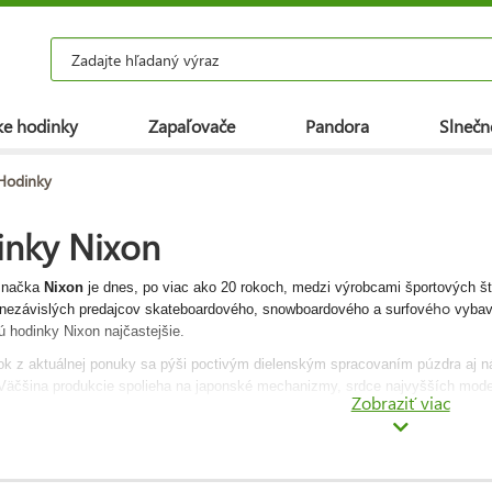
e hodinky
Zapaľovače
Pandora
Slnečn
Hodinky
inky Nixon
značka
Nixon
je dnes, po viac ako 20 rokoch, medzi výrobcami športových št
ého
 nezávislých predajcov skateboardového, snowboardového a surfov
vybav
ú hodinky Nixon najčastejšie.
ú
a
k z aktuálnej ponuky sa pýši poctivým dielenským spracovaním p
zdr
aj n
 Väčšina produkcie spolieha na japonské mechanizmy, srdce najvyšších mod
Zobraziť viac
vaným modelovým radom patrí chronografy
42-20
i maskulínny dvojica
48-20
gendárne rady
Player
a Big Player. Medzi rokmi 2006 a 2012 bola Nixon súč