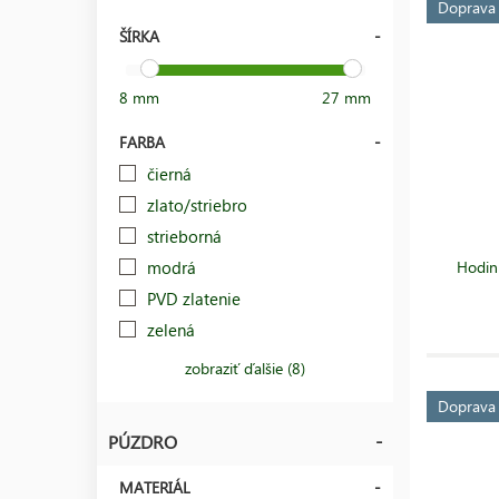
Doprav
ŠÍRKA
8 mm
27 mm
FARBA
čierná
zlato/striebro
strieborná
modrá
Hodin
PVD zlatenie
zelená
zobraziť ďalšie (8)
Doprav
PÚZDRO
MATERIÁL