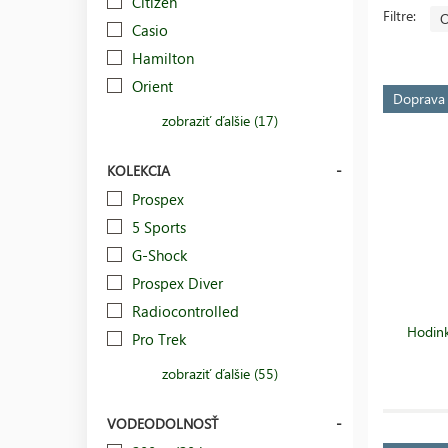
Citizen
Filtre:
O
Casio
Hamilton
Orient
Doprav
zobraziť ďalšie (17)
KOLEKCIA
Prospex
5 Sports
G-Shock
Prospex Diver
Radiocontrolled
Hodink
Pro Trek
zobraziť ďalšie (55)
VODEODOLNOSŤ