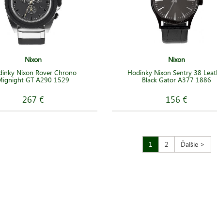
Nixon
Nixon
inky Nixon Rover Chrono
Hodinky Nixon Sentry 38 Leat
Mignight GT A290 1529
Black Gator A377 1886
267 €
156 €
1
2
Ďalšie >