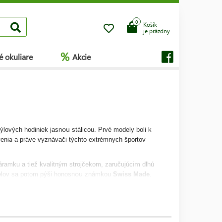
0
Košík
je prázdny
%
é okuliare
Akcie
ou
ýlových hodiniek jasn
stálicou. Prvé modely boli k
a
eni
a práve vyznávači týchto extrémnych športov
im
áramku a tiež kvalitným strojčekom, zaručujúc
dlhú
ou
elov sa potom pýši honosn
známkou
Swiss Made
.
Stále
a
51-30
s vysokou vodeodolnosťou.
obľúbené sú
asťou skupiny
Billabong International
.