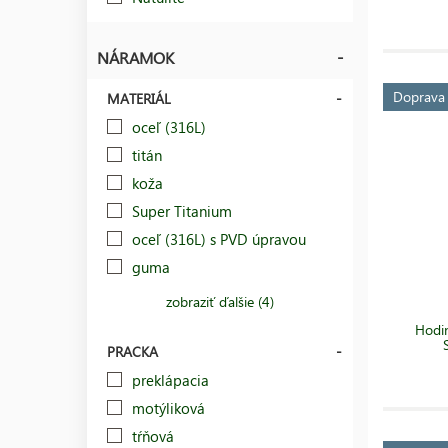
NÁRAMOK
Doprav
MATERIÁL
oceľ (316L)
titán
koža
Super Titanium
oceľ (316L) s PVD úpravou
guma
zobraziť ďalšie (4)
Hodin
PRACKA
preklápacia
motýliková
tŕňová