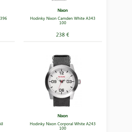
Nixon
A396
Hodinky Nixon Camden White A343
100
238 €
Nixon
ll
Hodinky Nixon Corporal White A243
100