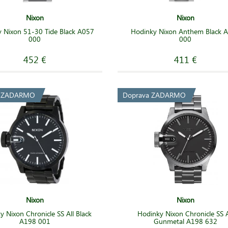
Nixon
Nixon
 Nixon 51-30 Tide Black A057
Hodinky Nixon Anthem Black 
000
000
452 €
411 €
a ZADARMO
Doprava ZADARMO
Nixon
Nixon
y Nixon Chronicle SS All Black
Hodinky Nixon Chronicle SS A
A198 001
Gunmetal A198 632