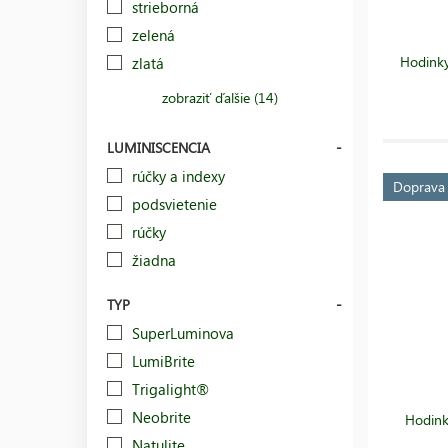
strieborná
zelená
Hodinky
zlatá
zobraziť ďalšie (14)
LUMINISCENCIA
rúčky a indexy
Doprav
podsvietenie
rúčky
žiadna
TYP
SuperLuminova
LumiBrite
Trigalight®
Neobrite
Hodink
Natulite