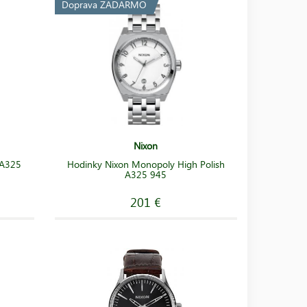
Doprava ZADARMO
Nixon
 A325
Hodinky Nixon Monopoly High Polish
A325 945
201 €