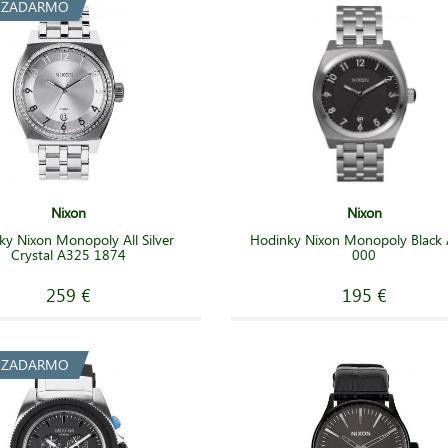
a ZADARMO
Nixon
Nixon
ky Nixon Monopoly All Silver
Hodinky Nixon Monopoly Black
Crystal A325 1874
000
259 €
195 €
a ZADARMO