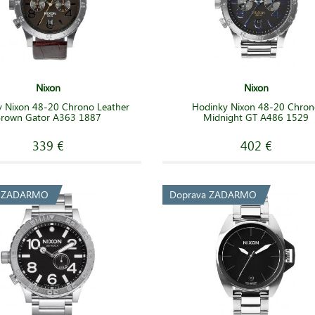
Nixon
Nixon
y Nixon 48-20 Chrono Leather
Hodinky Nixon 48-20 Chro
rown Gator A363 1887
Midnight GT A486 1529
339 €
402 €
a ZADARMO
Doprava ZADARMO