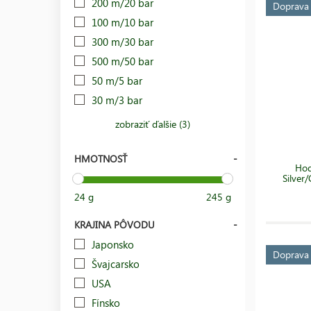
200 m/20 bar
Doprav
100 m/10 bar
300 m/30 bar
500 m/50 bar
50 m/5 bar
30 m/3 bar
zobraziť ďalšie (3)
HMOTNOSŤ
Hod
Silve
24 g
245 g
KRAJINA PÔVODU
Japonsko
Doprav
Švajcarsko
USA
Fínsko