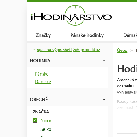
Značky
Pánske hodinky
Dámsk
<
späť na výpis všetkých produktov
Úvod
>
HODINKY
Hod
Pánske
Americká 
Dámske
dostaniu u
vyhľadávaj
OBECNÉ
Každý kúso
životnosť.
ZNAČKA
K vyhľadá
Nixon
dnes už le
Seiko