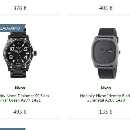
378 €
403 €
a ZADARMO
Nixon
Nixon
ky Nixon Diplomat SS Black
Hodinky Nixon Identity Blac
Silver Green A277 1421
Gunmetal A268 1420
493 €
135 €