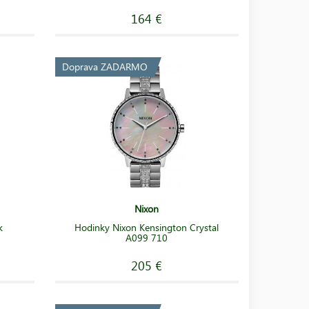
164 €
Doprava ZADARMO
Nixon
k
Hodinky Nixon Kensington Crystal
A099 710
205 €