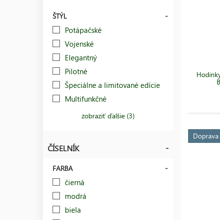
ŠTÝL
Potápačské
Vojenské
Elegantný
Pilotné
Hodink
B
Špeciálne a limitované edície
Multifunkčné
zobraziť ďalšie (3)
Doprav
ČÍSELNÍK
FARBA
čierná
modrá
biela