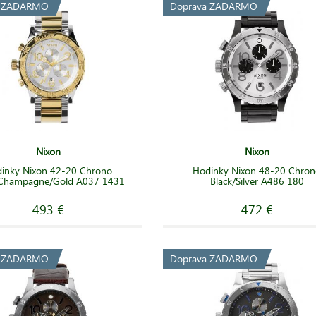
a ZADARMO
Doprava ZADARMO
Nixon
Nixon
inky Nixon 42-20 Chrono
Hodinky Nixon 48-20 Chro
r/Champagne/Gold A037 1431
Black/Silver A486 180
493 €
472 €
a ZADARMO
Doprava ZADARMO