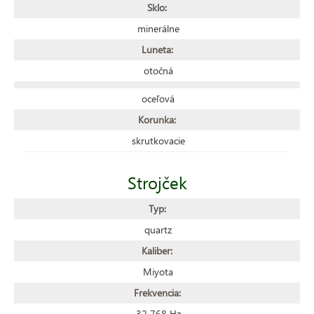
Sklo:
minerálne
Luneta:
otočná
oceľová
Korunka:
skrutkovacie
Strojček
Typ:
quartz
Kaliber:
Miyota
Frekvencia:
32 768 Hz