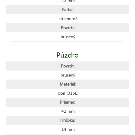
22 mm
Farba:
strieborná
Povrch:
brúsený
Púzdro
Povrch:
brúsený
Materiál:
oceľ (316L)
Priemer:
42 mm
Hrúbka:
14 mm