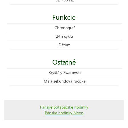
Funkcie
Chronograf
24h cyklu
Dátum
Ostatné
Kryštály Swarovski
Malá sekundová ručička
Pánske potápačské hodinky
Pánske hodinky Nixon