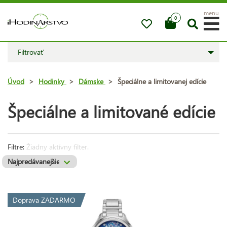
menu
0
Filtrovať
Úvod
>
Hodinky
>
Dámske
>
Špeciálne a limitovanej edície
Špeciálne a limitované edície
Filtre:
Žiadny aktívny filter.
Doprava ZADARMO