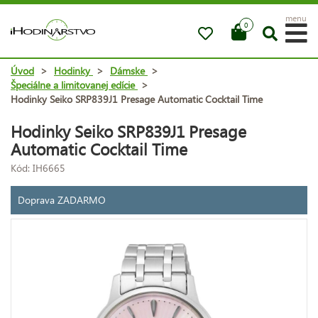
menu
0
Úvod
>
Hodinky
>
Dámske
>
Špeciálne a limitovanej edície
>
Hodinky Seiko SRP839J1 Presage Automatic Cocktail Time
Hodinky Seiko SRP839J1 Presage
Automatic Cocktail Time
Kód: IH6665
Doprava ZADARMO