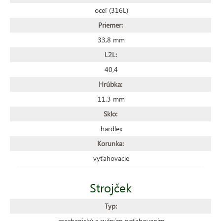
oceľ (316L)
Priemer:
33,8 mm
L2L:
40,4
Hrúbka:
11,3 mm
Sklo:
hardlex
Korunka:
vyťahovacie
Strojček
Typ:
mechanický s ručným naťahovaním