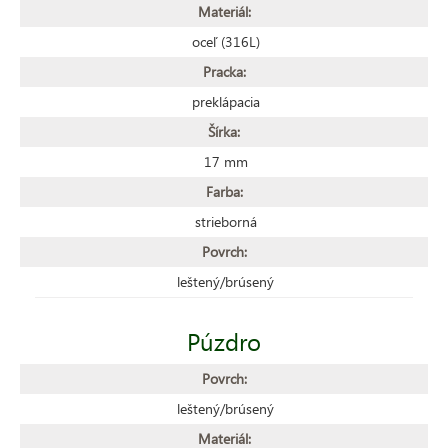
Materiál:
oceľ (316L)
Pracka:
preklápacia
Šírka:
17 mm
Farba:
strieborná
Povrch:
leštený/brúsený
Púzdro
Povrch:
leštený/brúsený
Materiál: