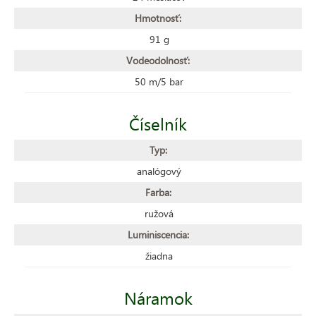
Hmotnosť:
91 g
Vodeodolnosť:
50 m/5 bar
Číselník
Typ:
analógový
Farba:
ružová
Luminiscencia:
žiadna
Náramok