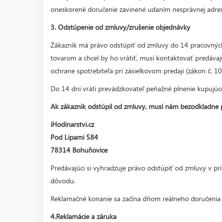
oneskorené doručenie zavinené udaním nesprávnej adre
3. Odstúpenie od zmluvy/zrušenie objednávky
Zákazník má právo odstúpiť od zmluvy do 14 pracovných d
tovarom a chcel by ho vrátiť, musí kontaktovať predáva
ochrane spotrebiteľa pri zásielkovom predaji (zákon č. 1
Do 14 dní vráti prevádzkovateľ peňažné plnenie kupujú
Ak zákaznik odstúpil od zmluvy, musí nám bezodkladne p
iHodinarstvi.cz
Pod Lipami 584
78314 Bohuňovice
Predávajúci si vyhradzuje právo odstúpiť od zmluvy v p
dôvodu.
Reklamačné konanie sa začína dňom reálneho doručenia 
4.Reklamácie a záruka