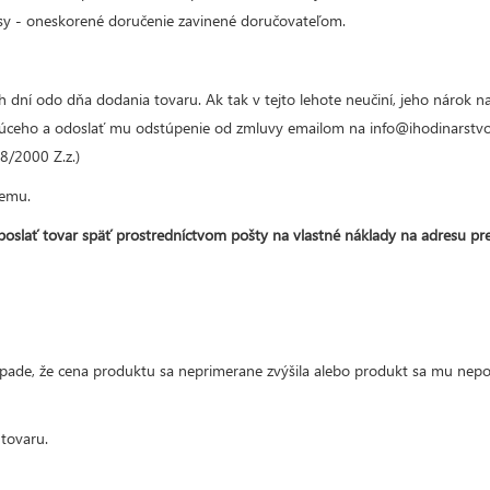
sy - oneskorené doručenie zavinené doručovateľom.
ní odo dňa dodania tovaru. Ak tak v tejto lehote neučiní, jeho nárok na 
júceho a odoslať mu odstúpenie od zmluvy emailom na info@ihodinarstvo.s
08/2000 Z.z.)
cemu.
oslať tovar späť prostredníctvom pošty na vlastné náklady na adresu pr
rípade, že cena produktu sa neprimerane zvýšila alebo produkt sa mu nep
tovaru.