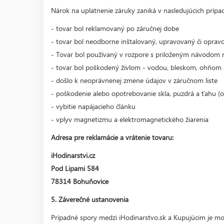
Nárok na uplatnenie záruky zaniká v nasledujúcich prípa
- tovar bol reklamovaný po záručnej dobe
- tovar bol neodborne inštalovaný, upravovaný či oprav
- Tovar bol používaný v rozpore s priloženým návodom 
- tovar bol poškodený živlom - vodou, bleskom, ohňom 
- došlo k neoprávnenej zmene údajov v záručnom liste
- poškodenie alebo opotrebovanie skla, puzdrá a ťahu (o
- vybitie napájacieho článku
- vplyv magnetizmu a elektromagnetického žiarenia
Adresa pre reklamácie a vrátenie tovaru:
iHodinarstvi.cz
Pod Lipami 584
78314 Bohuňovice
5. Záverečné ustanovenia
Prípadné spory medzi iHodinarstvo.sk a Kupujúcim je mo