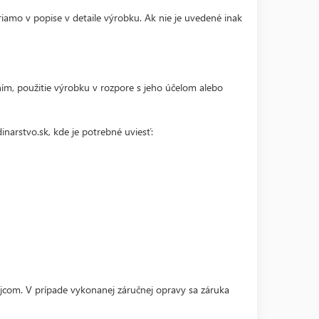
amo v popise v detaile výrobku. Ak nie je uvedené inak
m, použitie výrobku v rozpore s jeho účelom alebo
narstvo.sk, kde je potrebné uviesť:
jcom. V prípade vykonanej záručnej opravy sa záruka