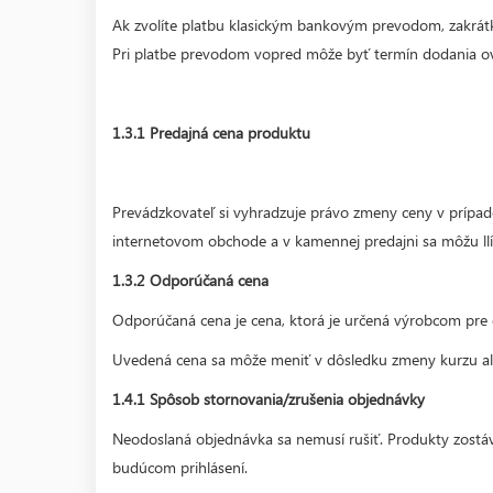
Ak zvolíte platbu klasickým bankovým prevodom, zakrát
Pri platbe prevodom vopred môže byť termín dodania ovp
1.3.1 Predajná cena produktu
Prevádzkovateľ si vyhradzuje právo zmeny ceny v prípa
internetovom obchode a v kamennej predajni sa môžu ll
1.3.2 Odporúčaná cena
Odporúčaná cena je cena, ktorá je určená výrobcom pre 
Uvedená cena sa môže meniť v dôsledku zmeny kurzu al
1.4.1 Spôsob stornovania/zrušenia objednávky
Neodoslaná objednávka sa nemusí rušiť. Produkty zostáv
budúcom prihlásení.