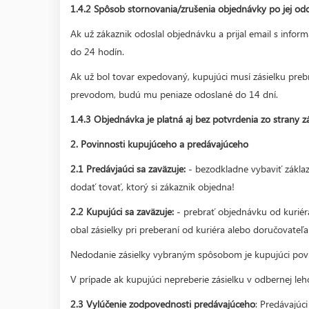
1.4.2 Spôsob stornovania/zrušenia objednávky po jej odo
Ak už zákaznik odoslal objednávku a prijal email s inf
do 24 hodín.
Ak už bol tovar expedovaný, kupujúci musí zásielku preb
prevodom, budú mu peniaze odoslané do 14 dní.
1.4.3 Objednávka je platná aj bez potvrdenia zo strany z
2. Povinnosti kupujúceho a predávajúceho
2.1 Predávjaúci sa zaväzuje:
- bezodkladne vybaviť zákla
dodať tovať, ktorý si zákaznik objedna!
2.2 Kupujúci sa zaväzuje:
- prebrať objednávku od kuriéra
obal zásielky pri preberaní od kuriéra alebo doručovateľ
Nedodanie zásielky vybraným spôsobom je kupujúci povin
V prípade ak kupujúci nepreberie zásielku v odbernej leh
2.3 Vylúčenie zodpovednosti predávajúceho
: Predávajúc