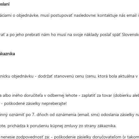
slaní
ormáciami o objednávke, musí postupovať nasledovne: kontaktuje nás emai
rať a po jeho prebratí nám ho musí na svoje náklady poslaľ späť Slovensk
ákaznika
znícku objednávku - dodržať stanovenú cenu (cenu, ktorá bola aktuálna 
 albo iného doručiteľa v odbernej lehote - zaplatiť za tovar (dobierku 
a - poškodené zásielky nepreberajte!
ný oznámiť po 7. dňoch od oznámenia (email, sms) odoslania zásielky na
ote, prichádza k porušeniu kúpnej zmluvy zo strany zákaznika.
i nenesie zodpovednosť za: - poškodenie zásielky doručovateľom (v takom