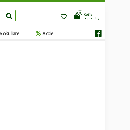
0
Košík
je prázdny
%
é okuliare
Akcie