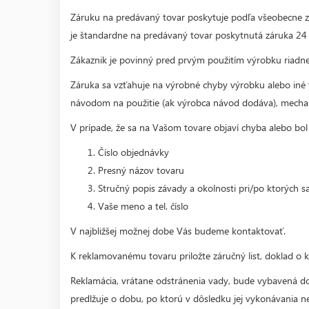
Záruku na predávaný tovar poskytuje podľa všeobecne zá
je štandardne na predávaný tovar poskytnutá záruka 24 
Zákaznik je povinný pred prvým použitím výrobku riad
Záruka sa vzťahuje na výrobné chyby výrobku alebo iné
návodom na použitie (ak výrobca návod dodáva), mech
V prípade, že sa na Vašom tovare objaví chyba alebo bo
Číslo objednávky
Presný názov tovaru
Stručný popis závady a okolnosti pri/po ktorých s
Vaše meno a tel. číslo
V najbližšej možnej dobe Vás budeme kontaktovať.
K reklamovanému tovaru priložte záručný list, doklad o 
Reklamácia, vrátane odstránenia vady, bude vybavená do
predlžuje o dobu, po ktorú v dôsledku jej vykonávania 