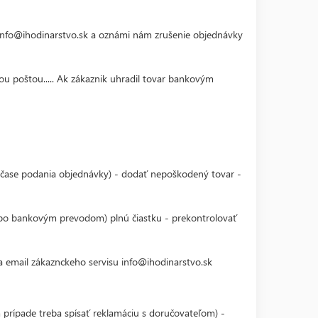
l info@ihodinarstvo.sk a oznámi nám zrušenie objednávky
ou poštou..... Ak zákaznik uhradil tovar bankovým
v čase podania objednávky) - dodať nepoškodený tovar -
alebo bankovým prevodom) plnú čiastku - prekontrolovať
 email zákaznckeho servisu info@ihodinarstvo.sk
 prípade treba spísať reklamáciu s doručovateľom) -