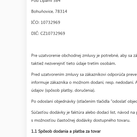
Pod Lipami 584
Bohuňovice, 78314
IČO: 10732969
DIČ: CZ10732969
Pre uzatvorenie obchodnej zmluvy je potrebné, aby sa zá
taktiež nezverejniť tieto údaje tretím osobám.
Pred uzatvorením zmluvy sa zákazníkovi odporúča preveri
informuje zákazníka o možnom dodaní, resp. nedodaní.
údajov (spôsob platby, doručenia).
Po odoslaní objednávky (stlačením tlačidla "odoslať ob
Súčasťou dodávky je faktúra alebo dodací list, návod na
s možnosťou čiastočnej dodávky dostupného tovaru.
1.1
Spôsob dodania a platba za tovar