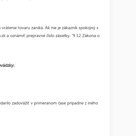
vrátenie tovaru zaniká. Ak nie je zákaznik spokojný s
k a oznámiť prepravné číslo zásielky. "§ 12 Zákona o
evádzky:
odarilo zadovážiť v primeranom čase prípadne z iného