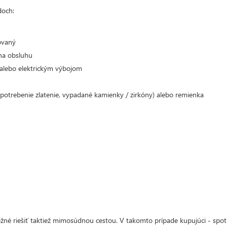
doch:
ovaný
na obsluhu
alebo elektrickým výbojom
potrebenie zlatenie, vypadané kamienky / zirkóny) alebo remienka
žné riešiť taktiež mimosúdnou cestou. V takomto prípade kupujúci - spo