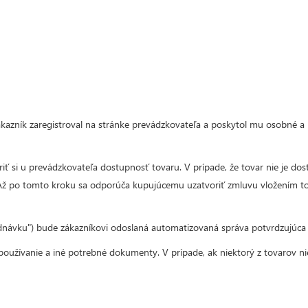
kazník zaregistroval na stránke prevádzkovateľa a poskytol mu osobné a 
ť si u prevádzkovateľa dostupnosť tovaru. V prípade, že tovar nie je do
 Až po tomto kroku sa odporúča kupujúcemu uzatvoriť zmluvu vložením t
jednávku") bude zákazníkovi odoslaná automatizovaná správa potvrdzujúc
 používanie a iné potrebné dokumenty. V prípade, ak niektorý z tovarov n