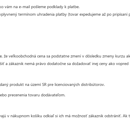
ko vám na e-mail pošleme podklady k platbe.
lyvnený termínom uhradenia platby (tovar expedujeme až po pripísaní pl
de, že veľkoobchodná cena sa podstatne zmení v dôsledku zmeny kurzu a
íšiť a zákaznik nemá právo dodatočne sa dožadovať inej ceny ako vopred
daný produkt na území SR pre licenciovaných distribútorov.
ebo precenenia tovaru dodávateľom.
ajú v nákupnom košíku odkiaľ si ich má možnosť zákaznik odstrániť. Ak 