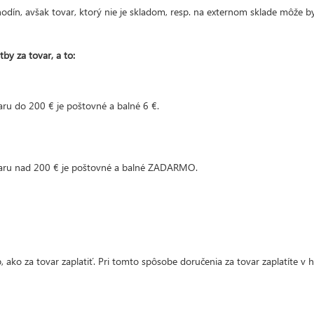
ín, avšak tovar, ktorý nie je skladom, resp. na externom sklade môže by
by za tovar, a to:
aru do 200 € je poštovné a balné 6 €.
varu nad 200 € je poštovné a balné ZADARMO.
b, ako za tovar zaplatiť. Pri tomto spôsobe doručenia za tovar zaplatíte v 