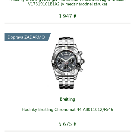
V17319101B1X2 (v medzinárodnej záruke)
3 947 €
Doprava ZADARMO
Breitling
Hodinky Breitling Chronomat 44 AB011012/F546
5 675 €