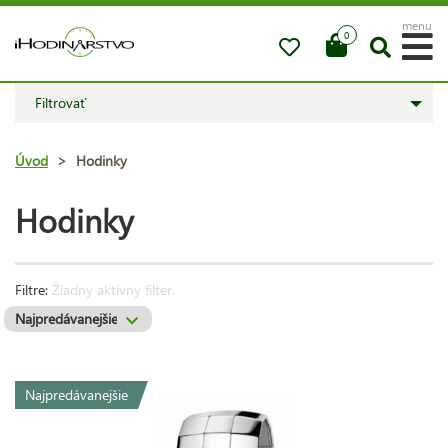
menu
0
Filtrovať
Úvod
>
Hodinky
Hodinky
Filtre:
Žiadny aktívny filter.
Najpredávanejšie