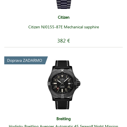
Citizen
Citizen NJ0155-87E Mechanical sapphire
382 €
Doprava ZADARMO
Breitling
Hodinky Breitling Avenger Automatic 45 Seawolf Night Mission