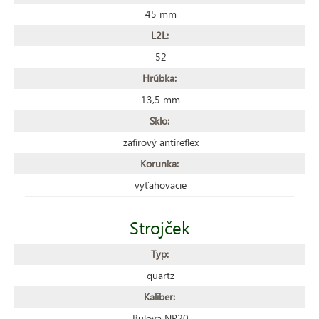
45 mm
L2L:
52
Hrúbka:
13,5 mm
Sklo:
zafírový antireflex
Korunka:
vyťahovacie
Strojček
Typ:
quartz
Kaliber:
Bulova NP20