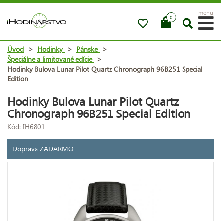
menu
0
Úvod
>
Hodinky
>
Pánske
>
Špeciálne a limitované edície
>
Hodinky Bulova Lunar Pilot Quartz Chronograph 96B251 Special
Edition
Hodinky Bulova Lunar Pilot Quartz
Chronograph 96B251 Special Edition
Kód: IH6801
Doprava ZADARMO