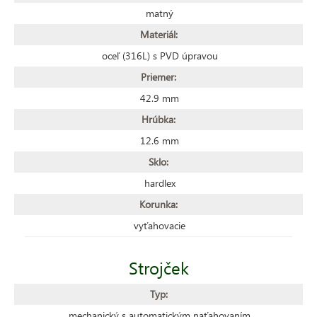
matný
Materiál:
oceľ (316L) s PVD úpravou
Priemer:
42.9 mm
Hrúbka:
12.6 mm
Sklo:
hardlex
Korunka:
vyťahovacie
Strojček
Typ:
mechanický s automatickým naťahovaním