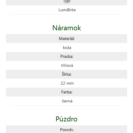
Typ:
LumiBrite
Náramok
Materiál:
koža
Pracka:
tŕňová
Šírka:
22 mm
Farba:
čierná
Púzdro
Povrch: