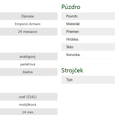
Púzdro
Dámske
Povrch:
Emporio Armani
Materiál:
24 mesiacov
Priemer:
Hrúbka:
Sklo:
Korunka:
analógový
perleťová
Strojček
žiadna
Typ:
oceľ (316L)
motýliková
14 mm