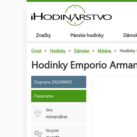
Značky
Pánske hodinky
Dámsk
Úvod
>
Hodinky
>
Dámske
>
Módne
>
Hodinky 
Hodinky Emporio Armani
Doprava ZADARMO
Parametre
Sklo
minerálne
Strojček
quartz