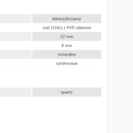
leštený/brúsený
oceľ (316L) s PVD zlátením
32 mm
8 mm
minerálne
vyťahovacie
quartz