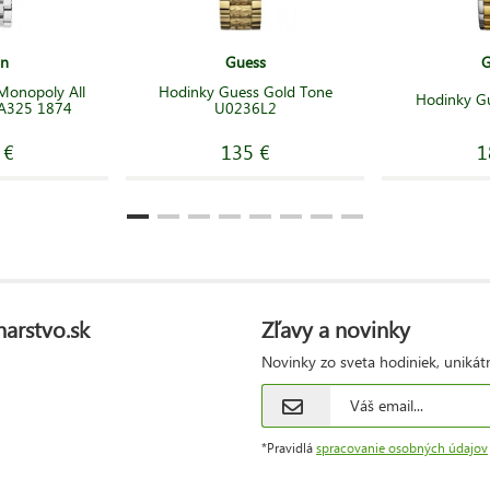
on
Guess
G
Monopoly All
Hodinky Guess Gold Tone
Hodinky G
l A325 1874
U0236L2
 €
135 €
1
narstvo.sk
Zľavy a novinky
Novinky zo sveta hodiniek, unikát
*Pravidlá
spracovanie osobných údajov