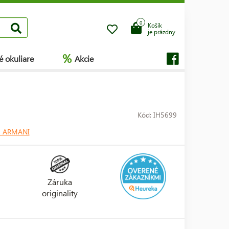
0
Košík
je prázdny
%
é okuliare
Akcie
Kód: IH5699
 ARMANI
Záruka
originality