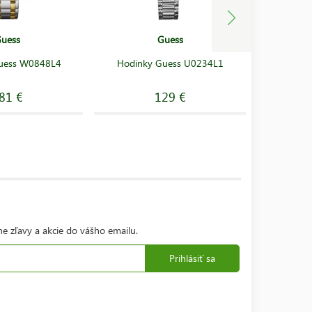
uess
Guess
uess W0848L4
Hodinky Guess U0234L1
Hodink
81 €
129 €
ne zľavy a akcie do vášho emailu.
Prihlásiť sa