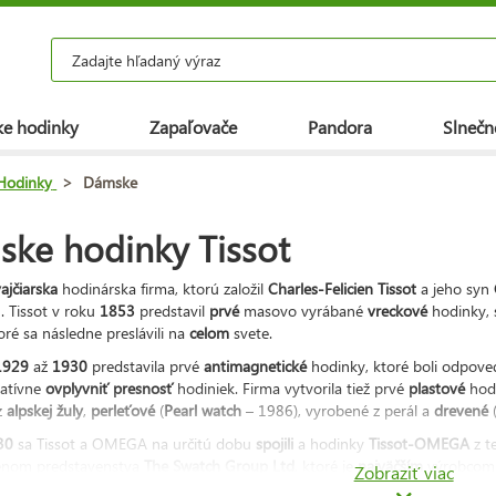
e hodinky
Zapaľovače
Pandora
Slnečn
Hodinky
>
Dámske
ke hodinky Tissot
ajčiarska
hodinárska firma, ktorú založil
Charles-Felicien Tissot
a jeho syn
u. Tissot v roku
1853
predstavil
prvé
masovo vyrábané
vreckové
hodinky, 
oré sa následne preslávili na
celom
svete.
1929
až
1930
predstavila prvé
antimagnetické
hodinky, ktoré boli odpoveď
atívne
ovplyvniť
presnosť
hodiniek. Firma vytvorila tiež prvé
plastové
hodi
z
alpskej
žuly
,
perleťové
(
Pearl
watch
– 1986), vyrobené z perál a
drevené
30
sa Tissot a OMEGA na určitú dobu
spojili
a hodinky
Tissot-OMEGA
z t
lenom predstavenstva
The Swatch Group Ltd
, ktoré je
najväčším
výrobcom a
Zobraziť viac