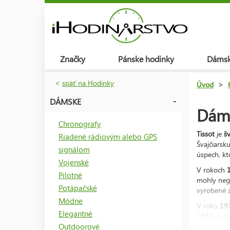
Značky
Pánske hodinky
Dámsk
<
späť na Hodinky
Úvod
>
DÁMSKE
Dáms
Chronografy
Tissot
je
šv
Riadené rádiovým alebo GPS
Švajčiarsk
signálom
úspech, kt
Vojenské
V rokoch
Pilotné
mohly neg
Potápačské
vyrobené 
Módne
V roku
19
Elegantné
1983
je č
Outdoorové