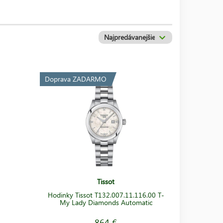
titán, 18 karátové zlato) a voči poškriabaniu odolné
 od roku 1999) technológiou.
T-Touch
hodinky majú
,
výškomer
,
teplomer
a stopky. Firma Tissot od svojho
.
Doprava ZADARMO
Tissot
Hodinky Tissot T132.007.11.116.00 T-
My Lady Diamonds Automatic
864 €