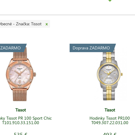
žíva strojčeky
ETA
vysokej kvality, takisto aj
kvalitné
materiály (316L oceľ, 
lá. Tissot sa v posledných rokoch stal známy svojou
dotykovou
(
T-Touch
–
afírové sklíčko, ktorým sa ovládajú funkcie, ako napr.
kompas
,
barometer
do dnes patrí k jedným z
najväčších
inovátorom
medzi výrobcami hodiniek
becné - Značka: Tissot
x
a ZADARMO
Doprava ZADARMO
Tissot
Tissot
ky Tissot PR 100 Sport Chic
Hodinky Tissot PR100
T101.910.33.151.00
T049.307.22.031.00
535 €
493 €