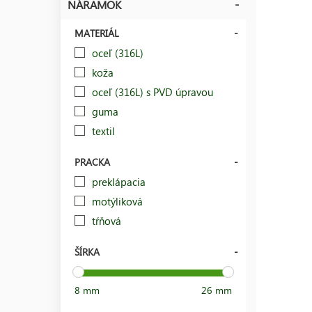
NÁRAMOK
MATERIÁL
oceľ (316L)
koža
oceľ (316L) s PVD úpravou
guma
textil
PRACKA
preklápacia
motýliková
tŕňová
ŠÍRKA
8 mm
26 mm