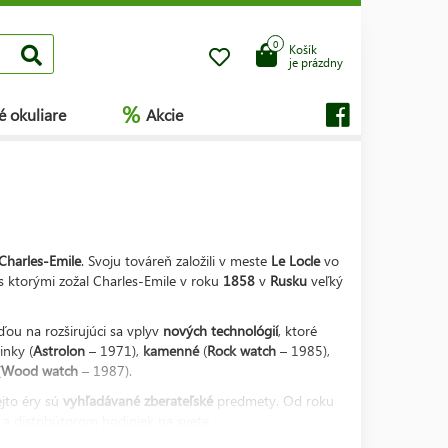
0
Košík
je prázdny
%
é okuliare
Akcie
Charles-Emile
. Svoju továreň založili v meste
Le Locle
vo
s ktorými zožal Charles-Emile v roku
1858
v
Rusku
veľký
ou na rozširujúci sa vplyv
nových technológií
, ktoré
nky (
Astrolon
– 1971),
kamenné
(
Rock
watch
– 1985),
(
Wood
watch
– 1987).
ejto éry sú
vyhľadávané
zberateľské
predmety. Od roku
 distribútorom hodiniek na svete.