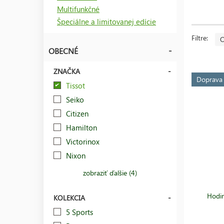
Tissot pou
Multifunkčné
zafírové
sk
Špeciálne a limitovanej edície
dotykové
z
vzniku až 
Filtre:
O
OBECNÉ
ZNAČKA
Doprav
Tissot
Seiko
Citizen
Hamilton
Victorinox
Nixon
zobraziť ďalšie (4)
Hodin
KOLEKCIA
5 Sports