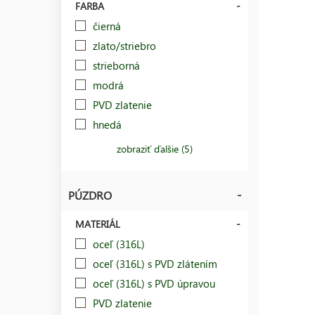
FARBA
čierná
zlato/striebro
strieborná
modrá
PVD zlatenie
hnedá
zobraziť ďalšie (5)
PÚZDRO
MATERIÁL
oceľ (316L)
oceľ (316L) s PVD zlátením
oceľ (316L) s PVD úpravou
PVD zlatenie