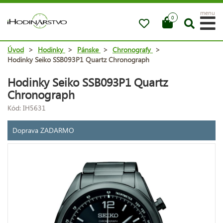
menu
0
Úvod
>
Hodinky
>
Pánske
>
Chronografy
>
Hodinky Seiko SSB093P1 Quartz Chronograph
Hodinky Seiko SSB093P1 Quartz
Chronograph
Kód: IH5631
Doprava ZADARMO