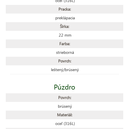
oceľ (316L)
Pracka:
preklápacia
Šírka:
22 mm
Farba:
strieborná
Povrch:
leštený/brúsený
Púzdro
Povrch:
brúsený
Materiál:
oceľ (316L)