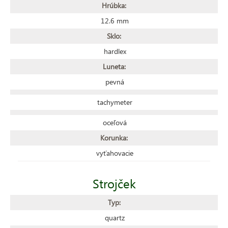
Hrúbka:
12.6 mm
Sklo:
hardlex
Luneta:
pevná
tachymeter
oceľová
Korunka:
vyťahovacie
Strojček
Typ:
quartz