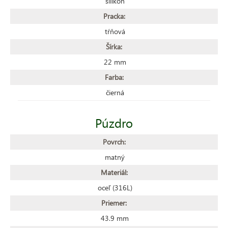
silikón
Pracka:
tŕňová
Šírka:
22 mm
Farba:
čierná
Púzdro
Povrch:
matný
Materiál:
oceľ (316L)
Priemer:
43.9 mm