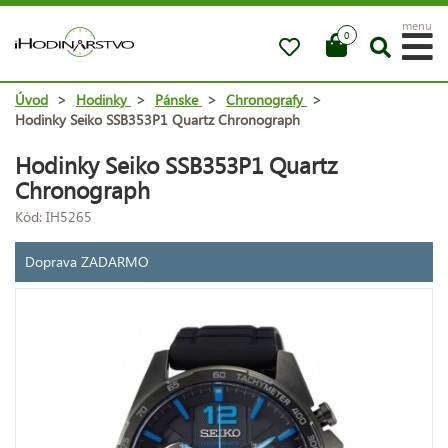
menu
0
Úvod
>
Hodinky
>
Pánske
>
Chronografy
>
Hodinky Seiko SSB353P1 Quartz Chronograph
Hodinky Seiko SSB353P1 Quartz
Chronograph
Kód: IH5265
Doprava ZADARMO