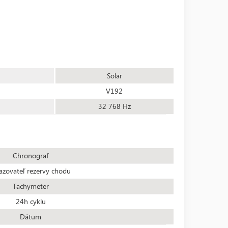
Solar
V192
32 768 Hz
Chronograf
azovateľ rezervy chodu
Tachymeter
24h cyklu
Dátum