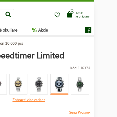
0
Košík
je prázdny
%
é okuliare
Akcie
ion 10 000 pcs
eedtimer Limited
Kód: IH6374
Zobraziť viac variant
Séria Prospex