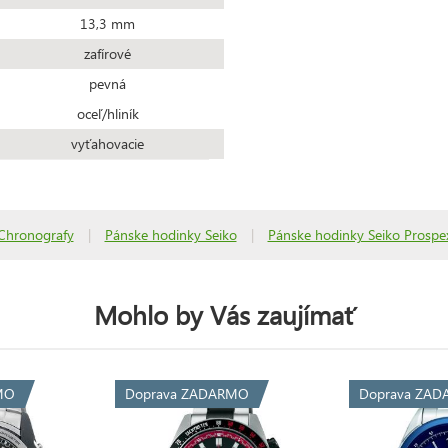
13,3 mm
zafírové
pevná
oceľ/hliník
vyťahovacie
Chronografy
|
Pánske hodinky Seiko
|
Pánske hodinky Seiko Prospe
Mohlo by Vás zaujímať
MO
Doprava ZADARMO
Doprava ZA