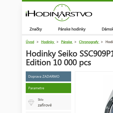
Značky
Pánske hodinky
Dámsk
Úvod
>
Hodinky
>
Pánske
>
Chronografy
>
Hodi
Hodinky Seiko SSC909P1
Edition 10 000 pcs
Doprava ZADARMO
Parametre
Sklo
zafírové