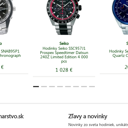
o
Seiko
Hodinky Seiko SSC957J1
o SNAB95P1
Hodinky S
Prospex Speedtimer Datsun
Chronograph
Quartz 
240Z Limited Edition 4 000
pcs
 €
2
1 028 €
narstvo.sk
Zľavy a novinky
Novinky zo sveta hodiniek, unikát