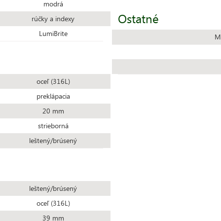
modrá
Ostatné
rúčky a indexy
LumiBrite
M
oceľ (316L)
preklápacia
20 mm
strieborná
leštený/brúsený
leštený/brúsený
oceľ (316L)
39 mm