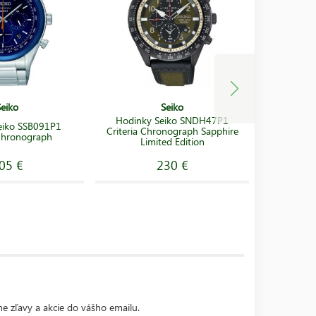
Seiko
Seiko
Hodinky Seiko SNDH47P1
eiko SSB091P1
Hodink
Criteria Chronograph Sapphire
Chronograph
Limited Edition
05 €
230 €
ne zľavy a akcie do vášho emailu.