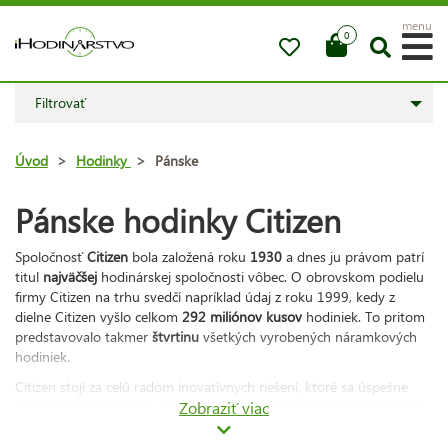
menu
0
Filtrovať
Úvod
>
Hodinky
>
Pánske
Pánske hodinky Citizen
Spoločnosť
Citizen
bola založená roku
1930
a dnes ju právom patrí
titul
najväčšej
hodinárskej spoločnosti vôbec. O obrovskom podielu
firmy Citizen na trhu svedčí napríklad údaj z roku 1999, kedy z
dielne Citizen vyšlo celkom
292 miliónov kusov
hodiniek. To pritom
predstavovalo takmer
štvrtinu
všetkých vyrobených náramkových
hodiniek.
Citizen stojí za celú radom inovatívnych riešení, ktoré sa úspešne
podarilo integrovať do drobných hodinárskych strojčekov. Celkom
Zobraziť viac
iste najúspešnejší je
patentovaná technológia Eco-Drive®
, ktorá
umožňuje
napájanie
quartzových strojčekov
solárnou
energiou.