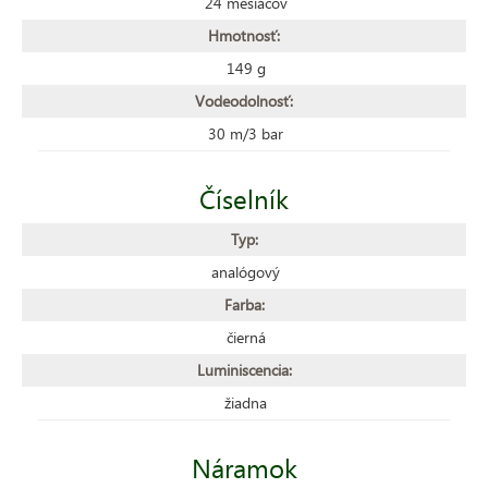
24 mesiacov
Hmotnosť:
149 g
Vodeodolnosť:
30 m/3 bar
Číselník
Typ:
analógový
Farba:
čierná
Luminiscencia:
žiadna
Náramok