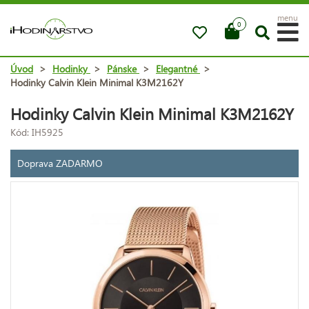
menu
0
Úvod
>
Hodinky
>
Pánske
>
Elegantné
>
Hodinky Calvin Klein Minimal K3M2162Y
Hodinky Calvin Klein Minimal K3M2162Y
Kód: IH5925
Doprava ZADARMO