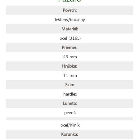
Povrch:
leštený/brúsený
Materiál:
oceľ (316L)
Priemer:
43 mm
Hrúbka:
11 mm
Sklo:
hardlex
Luneta:
pevná
oceľ/hliník
Korunka: