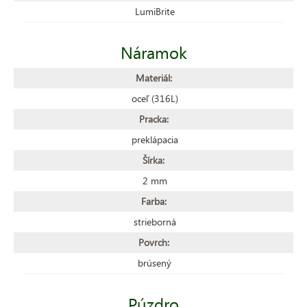
LumiBrite
Náramok
Materiál:
oceľ (316L)
Pracka:
preklápacia
Šírka:
2 mm
Farba:
strieborná
Povrch:
brúsený
Púzdro