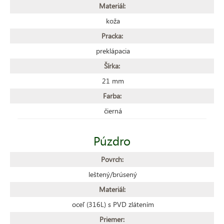
Materiál:
koža
Pracka:
preklápacia
Šírka:
21 mm
Farba:
čierná
Púzdro
Povrch:
leštený/brúsený
Materiál:
oceľ (316L) s PVD zlátením
Priemer: