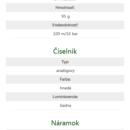
Hmotnosť:
95 g
Vodeodolnosť:
100 m/10 bar
Číselník
Typ:
analógový
Farba:
hnedá
Luminiscencia:
žiadna
Náramok