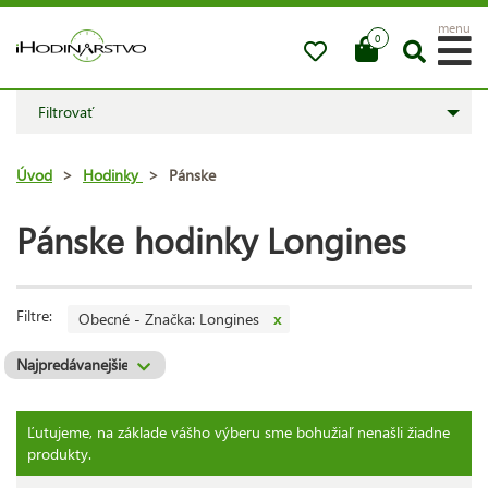
menu
0
Filtrovať
Úvod
>
Hodinky
>
Pánske
Pánske hodinky Longines
Filtre:
Obecné - Značka: Longines
x
Ľutujeme, na základe vášho výberu sme bohužiaľ nenašli žiadne
produkty.