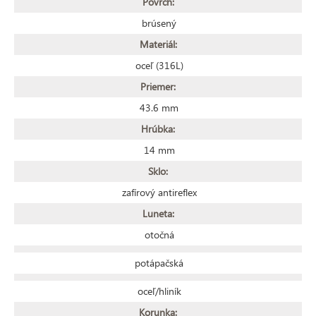
Povrch:
brúsený
Materiál:
oceľ (316L)
Priemer:
43.6 mm
Hrúbka:
14 mm
Sklo:
zafírový antireflex
Luneta:
otočná
potápačská
oceľ/hliník
Korunka: