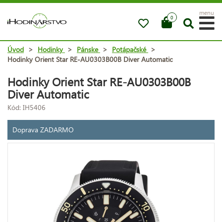
menu
0
Úvod
>
Hodinky
>
Pánske
>
Potápačské
>
Hodinky Orient Star RE-AU0303B00B Diver Automatic
Hodinky Orient Star RE-AU0303B00B
Diver Automatic
Kód: IH5406
Doprava ZADARMO