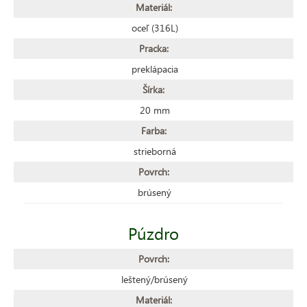
Materiál:
oceľ (316L)
Pracka:
preklápacia
Šírka:
20 mm
Farba:
strieborná
Povrch:
brúsený
Púzdro
Povrch:
leštený/brúsený
Materiál: