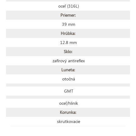
oceľ (316L)
Priemer:
39 mm
Hrúbka:
12.8 mm
Sklo:
zafírový antireflex
Luneta:
otočná
GMT
oceľ/hliník
Korunka:
skrutkovacie