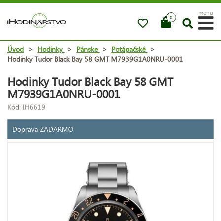
menu
0
Úvod
>
Hodinky
>
Pánske
>
Potápačské
>
Hodinky Tudor Black Bay 58 GMT M7939G1A0NRU-0001
Hodinky Tudor Black Bay 58 GMT
M7939G1A0NRU-0001
Kód: IH6619
Doprava ZADARMO