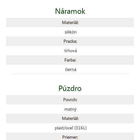
Náramok
Materiál:
silikón
Pracka:
tŕňová
Farba:
čierná
Púzdro
Povrch:
matný
Materiál:
plast/oceľ (316L)
Priemer: