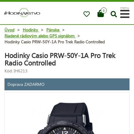
menu
0
Úvod
>
Hodinky
>
Pánske
>
Riadené rádiovým alebo GPS signálom
>
Hodinky Casio PRW-50Y-1A Pro Trek Radio Controlled
Hodinky Casio PRW-50Y-1A Pro Trek
Radio Controlled
Kód: IH6213
Doprava ZADARMO