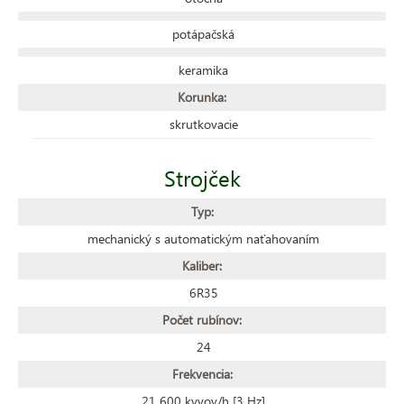
potápačská
keramika
Korunka:
skrutkovacie
Strojček
Typ:
mechanický s automatickým naťahovaním
Kaliber:
6R35
Počet rubínov:
24
Frekvencia:
21 600 kyvov/h [3 Hz]