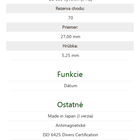
Rezerva chodu:
70
Priemer:
27,00 mm
Hrúbka:
5,25 mm
Funkcie
Dátum
Ostatné
Made in Japan (J verzia)
Antimagnetické
ISO 6425 Divers Certification