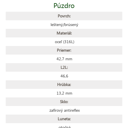
Púzdro
Povrch:
leštený/brúsený
Materiál:
oceľ (316L)
Priemer:
42,7 mm
L2L:
46,6
Hrúbka:
13,2 mm
Sklo:
zafírový antireflex
Luneta:
otočná