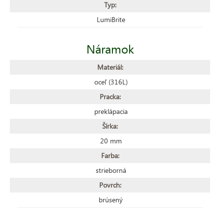
Typ:
LumiBrite
Náramok
Materiál:
oceľ (316L)
Pracka:
preklápacia
Šírka:
20 mm
Farba:
strieborná
Povrch:
brúsený