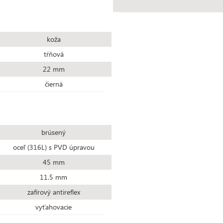
koža
tŕňová
22 mm
čierná
brúsený
oceľ (316L) s PVD úpravou
45 mm
11.5 mm
zafírový antireflex
vyťahovacie