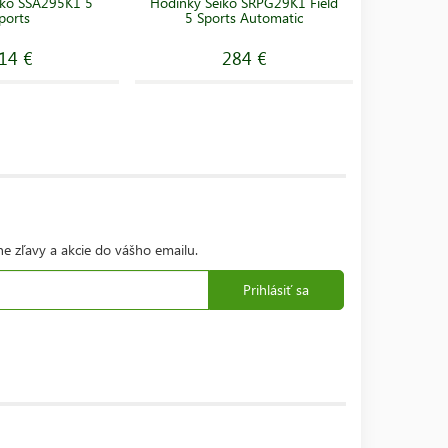
iko SSA295K1 5
Hodinky Seiko SRPG29K1 Field
Hodinky 
ports
5 Sports Automatic
Large Bl
14 €
284 €
ne zľavy a akcie do vášho emailu.
Prihlásiť sa