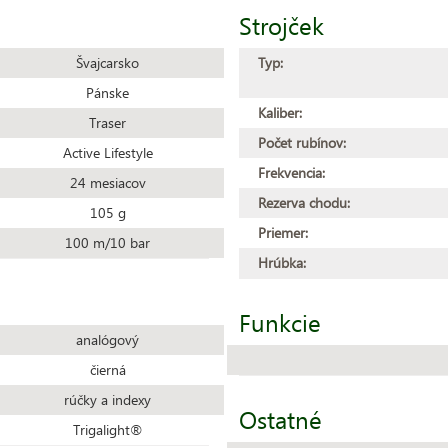
Strojček
Švajcarsko
Typ:
Pánske
Kaliber:
Traser
Počet rubínov:
Active Lifestyle
Frekvencia:
24 mesiacov
Rezerva chodu:
105 g
Priemer:
100 m/10 bar
Hrúbka:
Funkcie
analógový
čierná
rúčky a indexy
Ostatné
Trigalight®