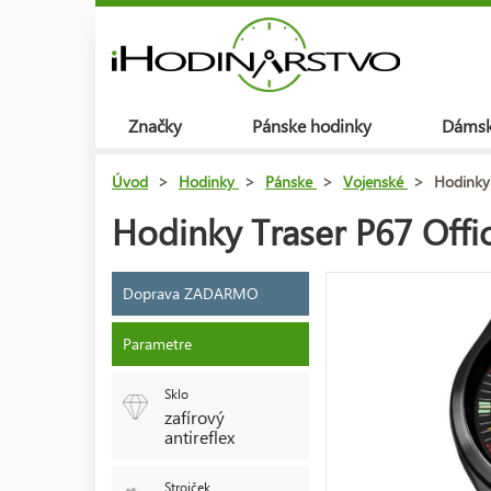
Značky
Pánske hodinky
Dámsk
Úvod
>
Hodinky
>
Pánske
>
Vojenské
>
Hodinky 
Hodinky Traser P67 Offi
Doprava ZADARMO
Parametre
Sklo
zafírový
antireflex
Strojček