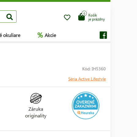
0
Košík
je prázdny
%
é okuliare
Akcie
Kód: IH5360
Séria Active Lifestyle
Záruka
originality