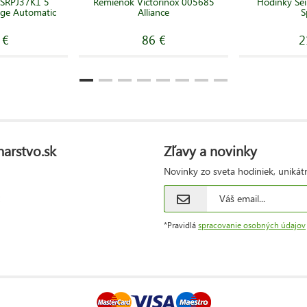
 SRPJ37K1 5
Remienok Victorinox 005685
Hodinky Se
age Automatic
Alliance
S
 €
86 €
2
narstvo.sk
Zľavy a novinky
Novinky zo sveta hodiniek, unikát
*Pravidlá
spracovanie osobných údajov