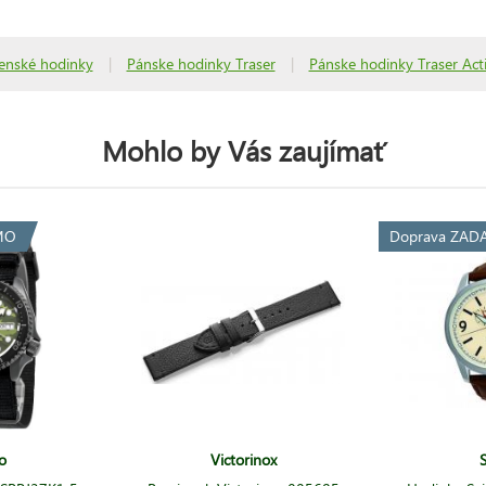
enské hodinky
|
Pánske hodinky Traser
|
Pánske hodinky Traser Acti
Mohlo by Vás zaujímať
MO
Doprava ZA
o
Victorinox