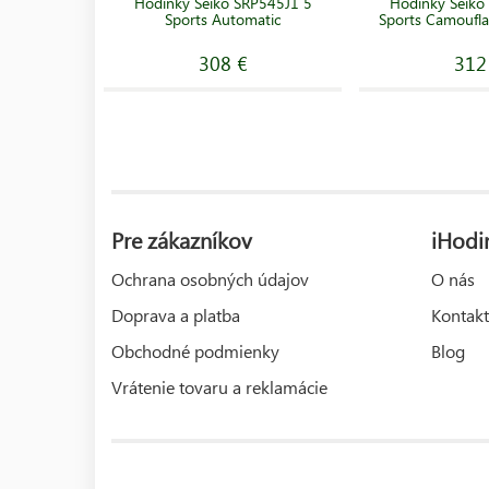
Hodinky Seiko SRP545J1 5
Hodinky Seiko
Sports Automatic
Sports Camoufl
308 €
312
Pre zákazníkov
iHodi
Ochrana osobných údajov
O nás
Doprava a platba
Kontakt
Obchodné podmienky
Blog
Vrátenie tovaru a reklamácie