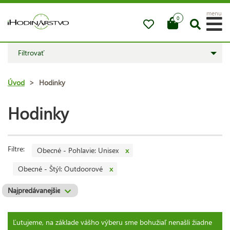
menu
0
Filtrovať
Úvod
>
Hodinky
Hodinky
Filtre:
Obecné - Pohlavie: Unisex
x
Obecné - Štýl: Outdoorové
x
Ľutujeme, na základe vášho výberu sme bohužiaľ nenašli žiadne