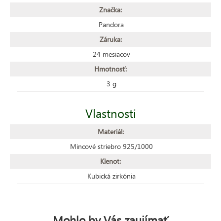
Značka:
Pandora
Záruka:
24 mesiacov
Hmotnosť:
3 g
Vlastnosti
Materiál:
Mincové striebro 925/1000
Klenot:
Kubická zirkónia
Mohlo by Vás zaujímať