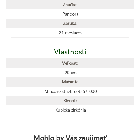
Značka:
Pandora
Záruka:
24 mesiacov
Vlastnosti
Veľkosť:
20 cm
Materiál:
Mincové striebro 925/1000
Klenot:
Kubická zirkónia
Mohlo by Vás zaujímať