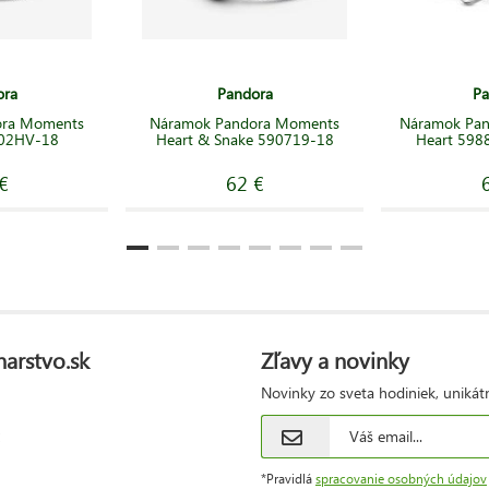
ora
Pandora
Pa
ora Moments
Náramok Pandora Moments
Náramok Pand
702HV-18
Heart & Snake 590719-18
Heart 598
€
62 €
narstvo.sk
Zľavy a novinky
Novinky zo sveta hodiniek, unikát
*Pravidlá
spracovanie osobných údajov