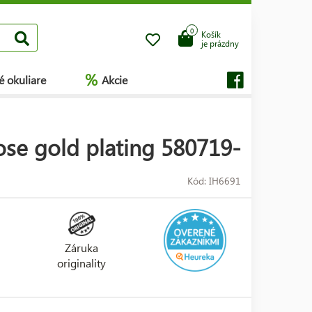
0
Košík
je prázdny
%
é okuliare
Akcie
se gold plating 580719-
Kód: IH6691
Záruka
originality