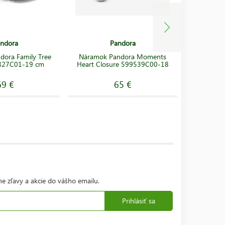
ndora
Pandora
ora Family Tree
Náramok Pandora Moments
Náramok 
827C01-19 cm
Heart Closure 599539C00-18
Heart & 
69 €
65 €
ne zľavy a akcie do vášho emailu.
Prihlásiť sa