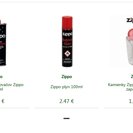
po
Zippo
Z
ovačov Zippo
Kamienky Zip
Zippo plyn 100ml
ml
zap
 €
2.47 €
1