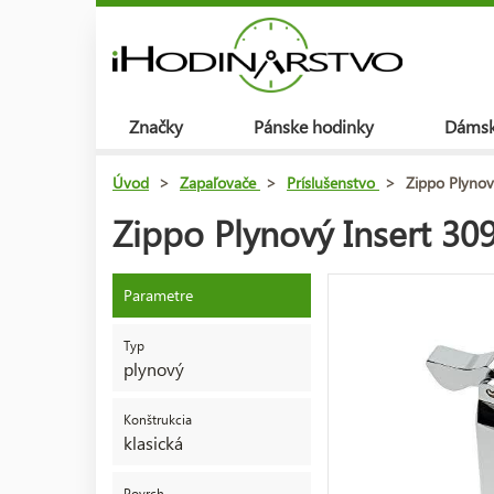
Značky
Pánske hodinky
Dámsk
Úvod
>
Zapaľovače
>
Príslušenstvo
>
Zippo Plynov
Zippo Plynový Insert 30
Parametre
Typ
plynový
Konštrukcia
klasická
Povrch