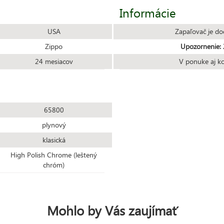
Informácie
USA
Zapaľovač je do
Zippo
Upozornenie:
Z
24 mesiacov
V ponuke aj k
65800
plynový
klasická
High Polish Chrome (leštený
chróm)
Mohlo by Vás zaujímať