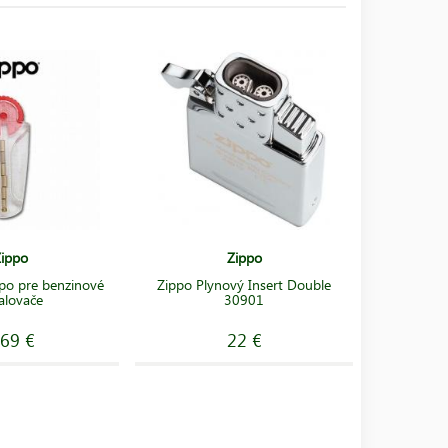
ippo
Zippo
po pre benzinové
Zippo Plynový Insert Double
alovače
30901
.69 €
22 €