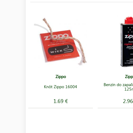
Zippo
Zip
Benzín do zapaľ
Knôt Zippo 16004
125
1.69 €
2.96