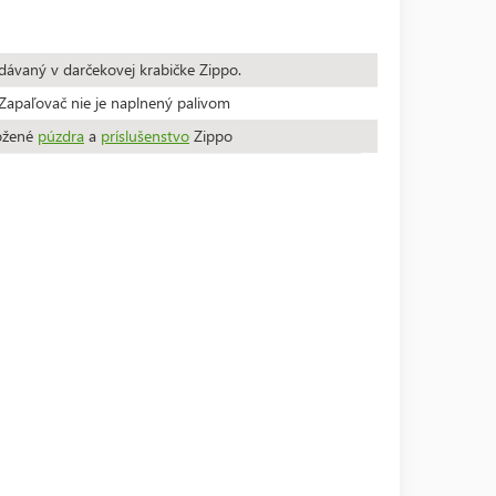
dávaný v darčekovej krabičke Zippo.
apaľovač nie je naplnený palivom
ožené
púzdra
a
príslušenstvo
Zippo