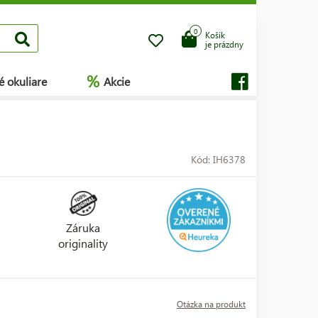
0
Košík
je prázdny
%
é okuliare
Akcie
Kód: IH6378
Záruka
originality
Otázka na produkt