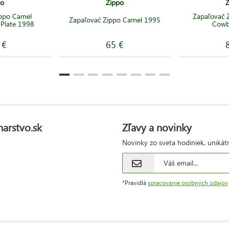
po
Zippo
Z
ippo Camel
Zapaľovač 
Zapaľovač Zippo Camel 1995
 Plate 1998
Cowb
 €
65 €
narstvo.sk
Zľavy a novinky
Novinky zo sveta hodiniek, unikát
*Pravidlá
spracovanie osobných údajov