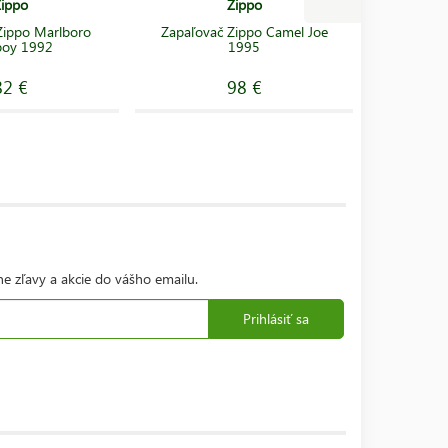
ippo
Zippo
Zippo Marlboro
Zapaľovač Zippo Camel Joe
Zapaľov
oy 1992
1995
82 €
98 €
ne zľavy a akcie do vášho emailu.
Prihlásiť sa