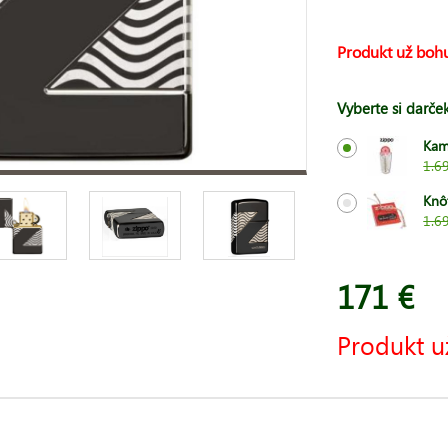
Produkt už bohu
Vyberte si darče
Kam
1.6
Knô
1.6
171 €
Produkt u