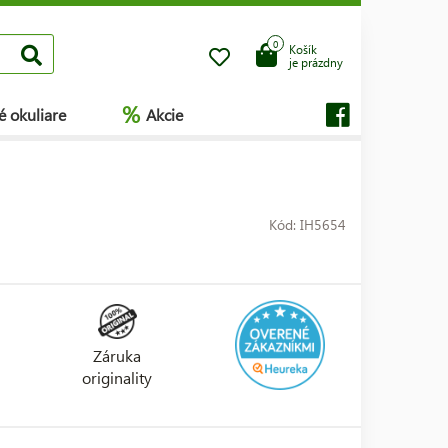
0
Košík
je prázdny
%
é okuliare
Akcie
Kód: IH5654
Záruka
originality