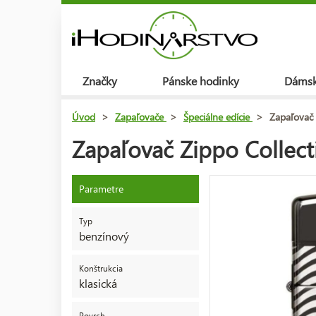
Značky
Pánske hodinky
Dámsk
Úvod
>
Zapaľovače
>
Špeciálne edície
>
Zapaľovač 
Zapaľovač Zippo Collect
Parametre
Typ
benzínový
Konštrukcia
klasická
Povrch