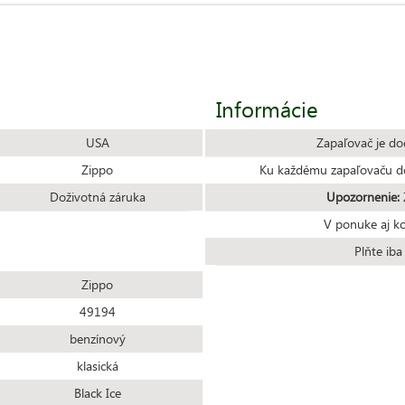
Informácie
USA
Zapaľovač je do
Zippo
Ku každému zapaľovaču do
Doživotná záruka
Upozornenie:
Z
V ponuke aj k
Plňte ib
Zippo
49194
benzínový
klasická
Black Ice