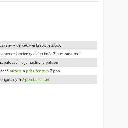
dávaný v darčekovej krabičke Zippo.
stanete kamienky alebo knôt Zippo zadarmo!
apaľovač nie je naplnený palivom
ožené
púzdra
a
príslušenstvo
Zippo
a originálnym
Zippo benzínom