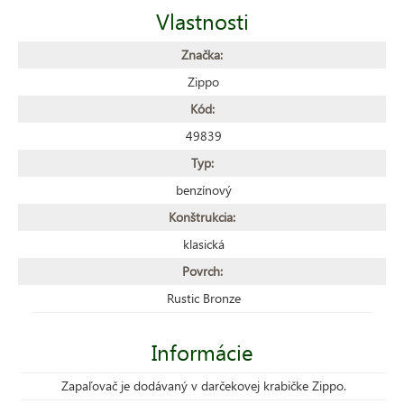
Vlastnosti
Značka:
Zippo
Kód:
49839
Typ:
benzínový
Konštrukcia:
klasická
Povrch:
Rustic Bronze
Informácie
Zapaľovač je dodávaný v darčekovej krabičke Zippo.