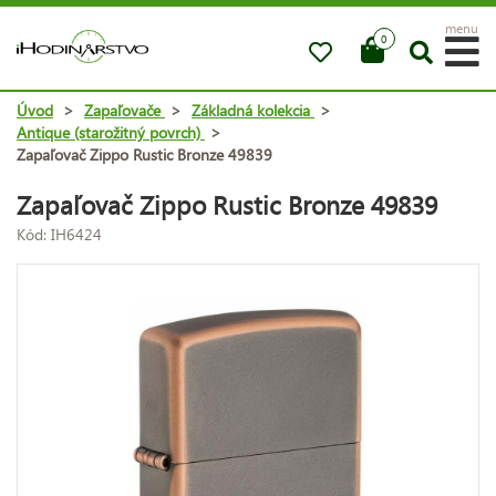
menu
0
Úvod
>
Zapaľovače
>
Základná kolekcia
>
Antique (starožitný povrch)
>
Zapaľovač Zippo Rustic Bronze 49839
Zapaľovač Zippo Rustic Bronze 49839
Kód: IH6424