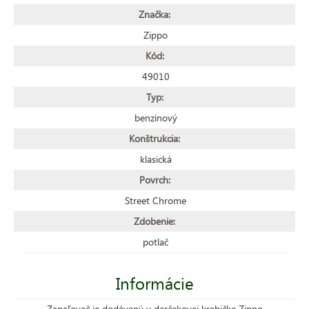
Značka:
Zippo
Kód:
49010
Typ:
benzínový
Konštrukcia:
klasická
Povrch:
Street Chrome
Zdobenie:
potlač
Informácie
Zapaľovač je dodávaný v darčekovej krabičke Zippo.