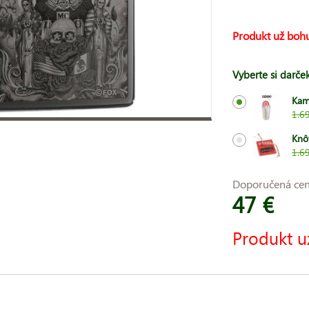
Produkt už bohu
Vyberte si darče
Kam
1.6
Knô
1.6
Doporučená ce
47 €
Produkt u