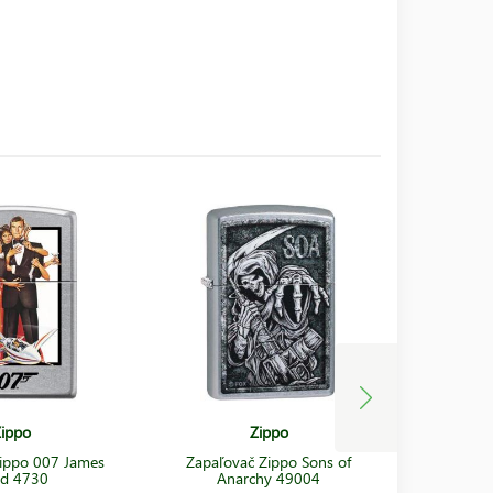
ippo
Zippo
ippo 007 James
Zapaľovač Zippo Sons of
Zapaľova
d 4730
Anarchy 49004
00