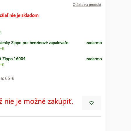
Otázka na produkt
žiaľ nie je skladom
k
ienky Zippo pre benzinové zapalovače
zadarmo
9 €
t Zippo 16004
zadarmo
9 €
na:
65 €
ž nie je možné zakúpiť.