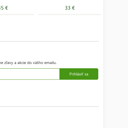
45 €
33 €
ne zľavy a akcie do vášho emailu.
Prihlásiť sa