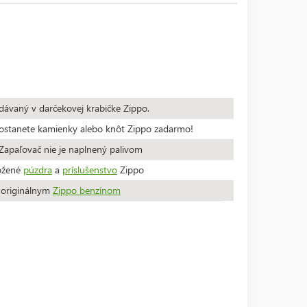
dávaný v darčekovej krabičke Zippo.
stanete kamienky alebo knôt Zippo zadarmo!
apaľovač nie je naplnený palivom
ožené
púzdra
a
príslušenstvo
Zippo
a originálnym
Zippo benzínom