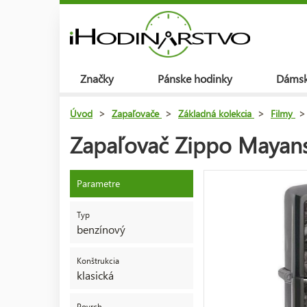
Značky
Pánske hodinky
Dámsk
Úvod
>
Zapaľovače
>
Základná kolekcia
>
Filmy
>
Zapaľovač Zippo Mayan
Parametre
Typ
benzínový
Konštrukcia
klasická
Povrch