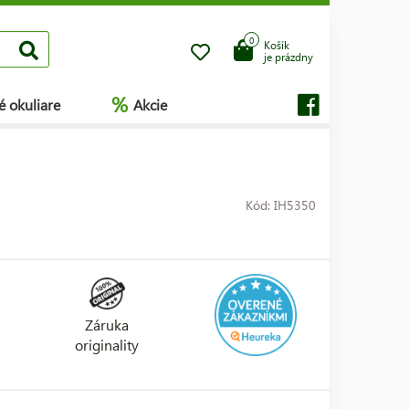
0
Košík
je prázdny
%
é okuliare
Akcie
Kód: IH5350
Záruka
originality