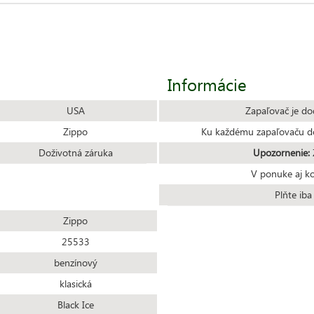
Informácie
USA
Zapaľovač je do
Zippo
Ku každému zapaľovaču do
Doživotná záruka
Upozornenie:
Z
V ponuke aj k
Plňte ib
Zippo
25533
benzínový
klasická
Black Ice