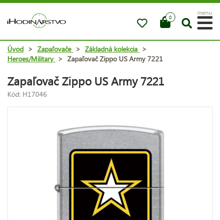
menu
0
Úvod
>
Zapaľovače
>
Základná kolekcia
>
Heroes/Military
>
Zapaľovač Zippo US Army 7221
Zapaľovač Zippo US Army 7221
Kód: H17046