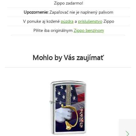
Zippo zadarmo!
Upozornenie:
Zapaľovač nie je naplnený palivom
V ponuke aj kožené
púzdra
a
príslušenstvo
Zippo
Plňte iba originálnym
Zippo benzínom
Mohlo by Vás zaujímať