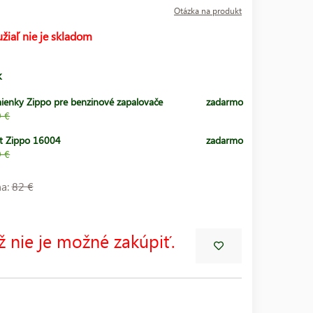
Otázka na produkt
žiaľ nie je skladom
k
ienky Zippo pre benzinové zapalovače
zadarmo
9 €
t Zippo 16004
zadarmo
9 €
na:
82 €
ž nie je možné zakúpiť.