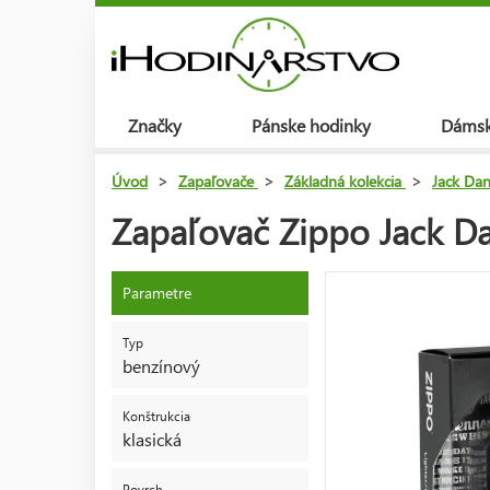
Značky
Pánske hodinky
Dámsk
Úvod
>
Zapaľovače
>
Základná kolekcia
>
Jack Dan
Zapaľovač Zippo Jack D
Parametre
Typ
benzínový
Konštrukcia
klasická
Povrch