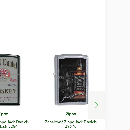
ippo
Zippo
ppo Jack Daniels
Zapaľovač Zippo Jack Daniels
Zapaľovač
Mash 5284
29570