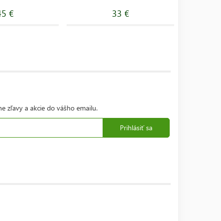
45 €
33 €
ne zľavy a akcie do vášho emailu.
Prihlásiť sa