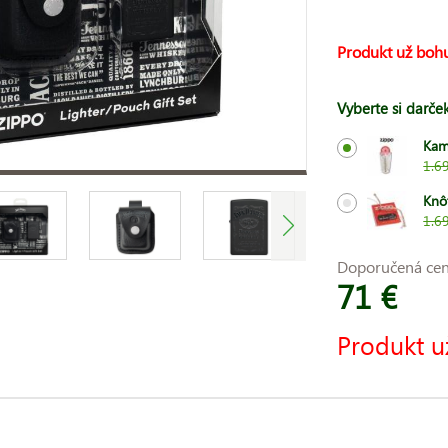
Produkt už bohu
Vyberte si darče
Kam
1.6
Knô
1.6
Doporučená ce
71 €
Produkt u