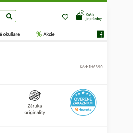
0
Košík
je prázdny
%
é okuliare
Akcie
Kód: IH6390
Záruka
originality