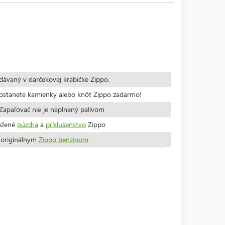
dávaný v darčekovej krabičke Zippo.
stanete kamienky alebo knôt Zippo zadarmo!
apaľovač nie je naplnený palivom
ožené
púzdra
a
príslušenstvo
Zippo
a originálnym
Zippo benzínom