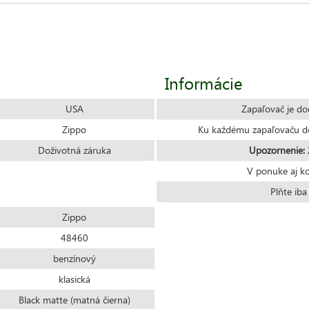
Informácie
USA
Zapaľovač je do
Zippo
Ku každému zapaľovaču do
Doživotná záruka
Upozornenie:
Z
V ponuke aj k
Plňte ib
Zippo
48460
benzínový
klasická
Black matte (matná čierna)