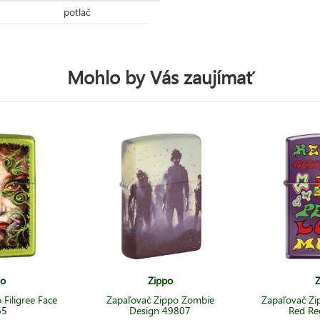
potlač
Mohlo by Vás zaujímať
po
Zippo
Z
Filigree Face
Zapaľovač Zippo Zombie
Zapaľovač Zi
65
Design 49807
Red Re