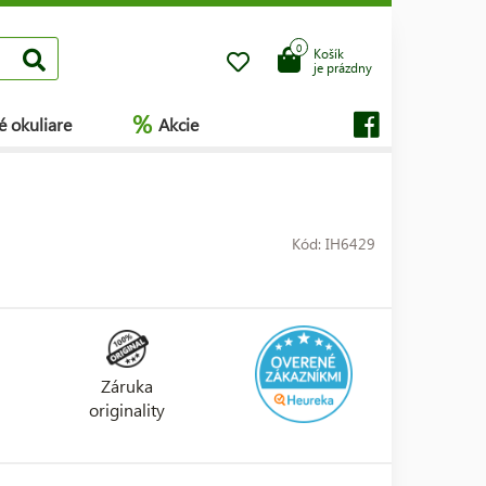
0
Košík
je prázdny
%
é okuliare
Akcie
Kód: IH6429
Záruka
originality