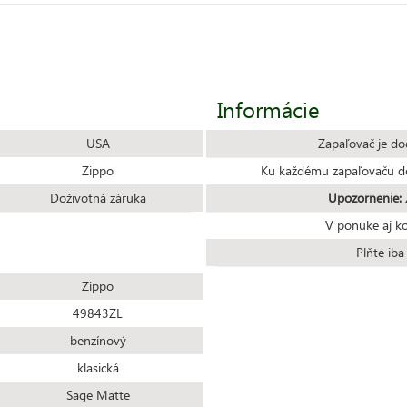
Informácie
USA
Zapaľovač je do
Zippo
Ku každému zapaľovaču do
Doživotná záruka
Upozornenie:
Z
V ponuke aj k
Plňte ib
Zippo
49843ZL
benzínový
klasická
Sage Matte