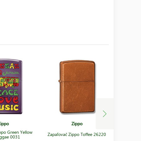
ippo
Zippo
ppo Green Yellow
Zapaľova
Zapaľovač Zippo Toffee 26220
ggae 0031
Iri