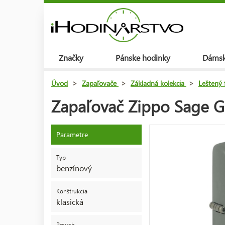
Značky
Pánske hodinky
Dámsk
Úvod
>
Zapaľovače
>
Základná kolekcia
>
Leštený 
Zapaľovač Zippo Sage 
Parametre
Typ
benzínový
Konštrukcia
klasická
Povrch