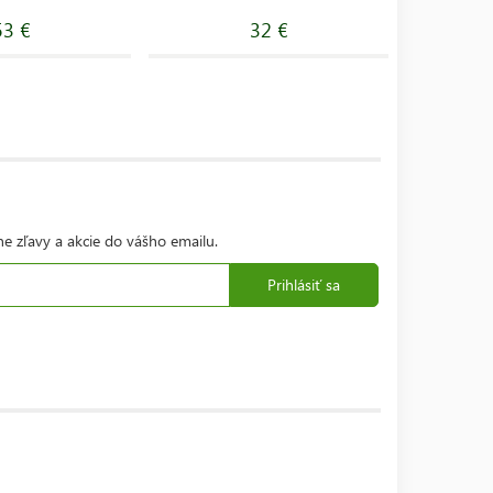
53 €
32 €
ne zľavy a akcie do vášho emailu.
Prihlásiť sa