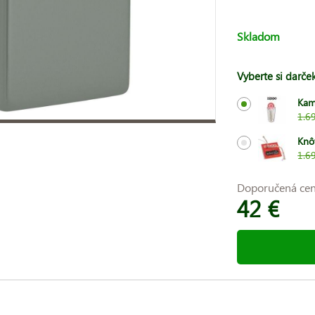
Skladom
Vyberte si darče
Kam
1.6
Knô
1.6
Doporučená ce
42 €