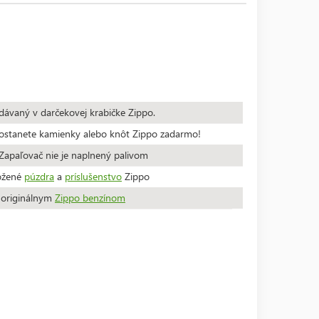
dávaný v darčekovej krabičke Zippo.
stanete kamienky alebo knôt Zippo zadarmo!
apaľovač nie je naplnený palivom
ožené
púzdra
a
príslušenstvo
Zippo
a originálnym
Zippo benzínom