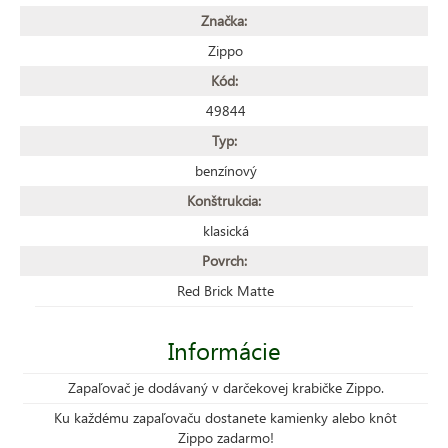
Značka:
Zippo
Kód:
49844
Typ:
benzínový
Konštrukcia:
klasická
Povrch:
Red Brick Matte
Informácie
Zapaľovač je dodávaný v darčekovej krabičke Zippo.
Ku každému zapaľovaču dostanete kamienky alebo knôt
Zippo zadarmo!