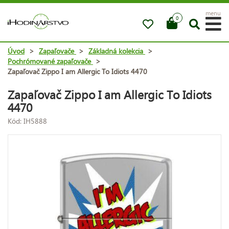
menu
0
Úvod
>
Zapaľovače
>
Základná kolekcia
>
Pochrómované zapaľovače
>
Zapaľovač Zippo I am Allergic To Idiots 4470
Zapaľovač Zippo I am Allergic To Idiots
4470
Kód: IH5888