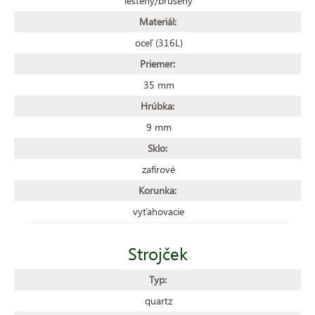
leštený/brúsený
Materiál:
oceľ (316L)
Priemer:
35 mm
Hrúbka:
9 mm
Sklo:
zafírové
Korunka:
vyťahovacie
Strojček
Typ:
quartz