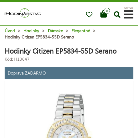
menu
0
Úvod
>
Hodinky
>
Dámske
>
Elegantné
>
Hodinky Citizen EP5834-55D Serano
Hodinky Citizen EP5834-55D Serano
Kód: H13647
Doprava ZADARMO