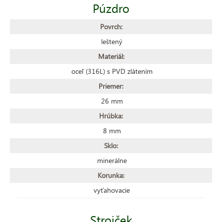
Púzdro
Povrch:
leštený
Materiál:
oceľ (316L) s PVD zlátením
Priemer:
26 mm
Hrúbka:
8 mm
Sklo:
minerálne
Korunka:
vyťahovacie
Strojček