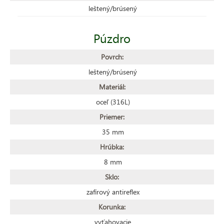
leštený/brúsený
Púzdro
Povrch:
leštený/brúsený
Materiál:
oceľ (316L)
Priemer:
35 mm
Hrúbka:
8 mm
Sklo:
zafírový antireflex
Korunka:
vyťahovacie