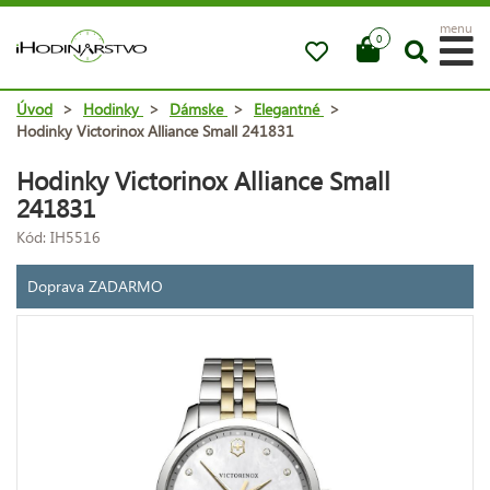
menu
0
Úvod
>
Hodinky
>
Dámske
>
Elegantné
>
Hodinky Victorinox Alliance Small 241831
Hodinky Victorinox Alliance Small
241831
Kód: IH5516
Doprava ZADARMO