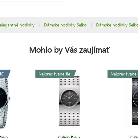
elegantné hodinky
|
Dámske hodinky Seiko
|
Dámske hodinky Seiko
Mohlo by Vás zaujímať
MO
Najpredávanejšie
Najpredávanej
Klein
Calvin Klein
Calv