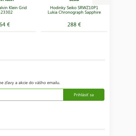
lvin Klein Grid
Hodinky Seiko SRWZ10P1
Hodink
323302
Lukia Chronograph Sapphire
Lukia Ch
64 €
288 €
ne zľavy a akcie do vášho emailu.
Prihlásiť sa