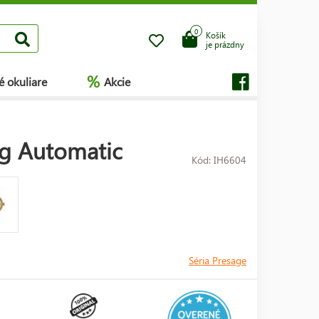
0
Košík
je prázdny
%
é okuliare
Akcie
ng Automatic
Kód: IH6604
Séria Presage