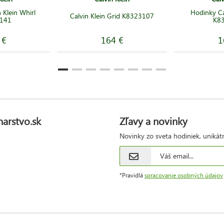
 Klein Whirl
Hodinky Ca
Calvin Klein Grid K8323107
141
K8
 €
164 €
1
narstvo.sk
Zľavy a novinky
Novinky zo sveta hodiniek, unikát
*Pravidlá
spracovanie osobných údajov