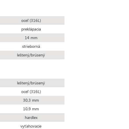
oceľ (316L)
preklápacia
14 mm
strieborná
leštený/brúsený
leštený/brúsený
oceľ (316L)
30,3 mm
10,9 mm
hardlex
vyťahovacie