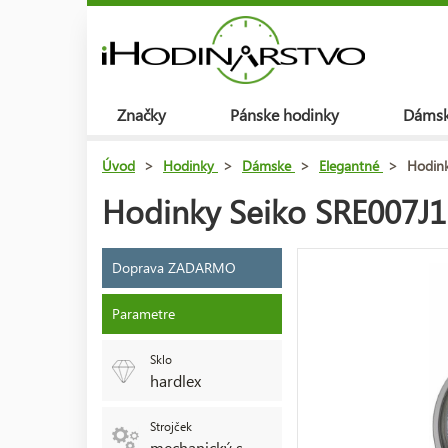
Značky
Pánske hodinky
Dámsk
Úvod
>
Hodinky
>
Dámske
>
Elegantné
>
Hodink
Hodinky Seiko SRE007J1
Doprava ZADARMO
Parametre
Sklo
hardlex
Strojček
mechanický s