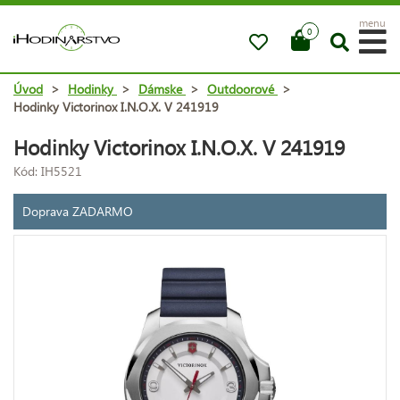
menu
0
Úvod
>
Hodinky
>
Dámske
>
Outdoorové
>
Hodinky Victorinox I.N.O.X. V 241919
Hodinky Victorinox I.N.O.X. V 241919
Kód: IH5521
Doprava ZADARMO