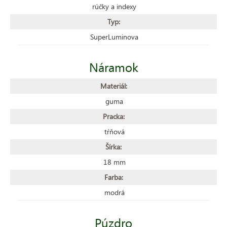
rúčky a indexy
Typ:
SuperLuminova
Náramok
Materiál:
guma
Pracka:
tŕňová
Šírka:
18 mm
Farba:
modrá
Púzdro