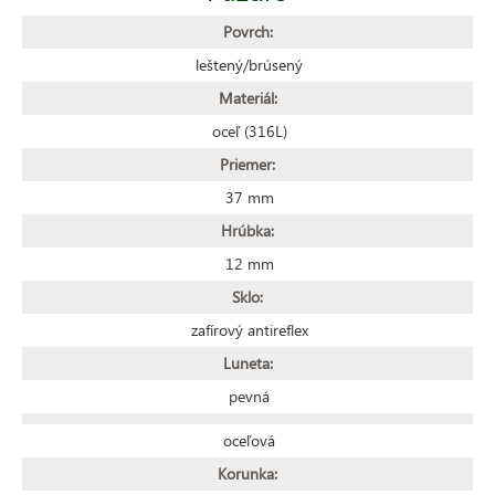
Povrch:
leštený/brúsený
Materiál:
oceľ (316L)
Priemer:
37 mm
Hrúbka:
12 mm
Sklo:
zafírový antireflex
Luneta:
pevná
oceľová
Korunka: