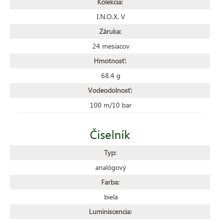
Kolekcia:
I.N.O.X. V
Záruka:
24 mesiacov
Hmotnosť:
68.4 g
Vodeodolnosť:
100 m/10 bar
Číselník
Typ:
analógový
Farba:
biela
Luminiscencia: