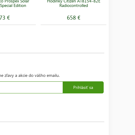
ko Prospex Solar
Hodinky Citizen AT8154-82E
Hodinky 
pecial Edition
Radiocontrolled
Chr
73 €
658 €
ne zľavy a akcie do vášho emailu.
Prihlásiť sa