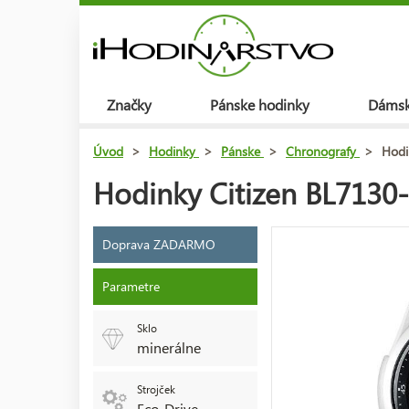
Značky
Pánske hodinky
Dámsk
Úvod
>
Hodinky
>
Pánske
>
Chronografy
>
Hodi
Hodinky Citizen BL7130
Doprava ZADARMO
Parametre
Sklo
minerálne
Strojček
Eco-Drive