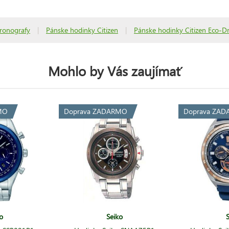
ronografy
|
Pánske hodinky Citizen
|
Pánske hodinky Citizen Eco-Dr
Mohlo by Vás zaujímať
MO
Doprava ZADARMO
Doprava ZA
o
Seiko