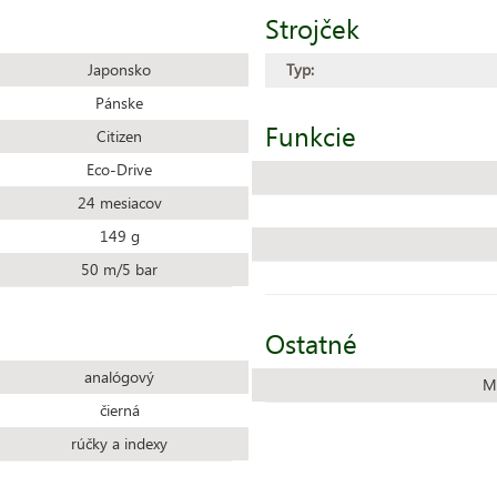
Strojček
Japonsko
Typ:
Pánske
Funkcie
Citizen
Eco-Drive
24 mesiacov
149 g
50 m/5 bar
Ostatné
analógový
M
čierná
rúčky a indexy