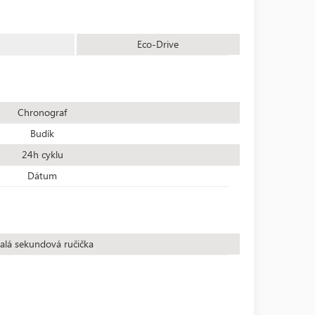
Eco-Drive
Chronograf
Budík
24h cyklu
Dátum
alá sekundová ručička