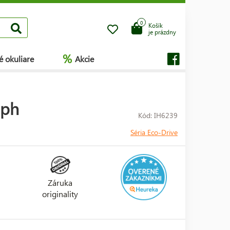
0
Košík
je prázdny
%
é okuliare
Akcie
aph
Kód: IH6239
Séria Eco-Drive
Záruka
originality