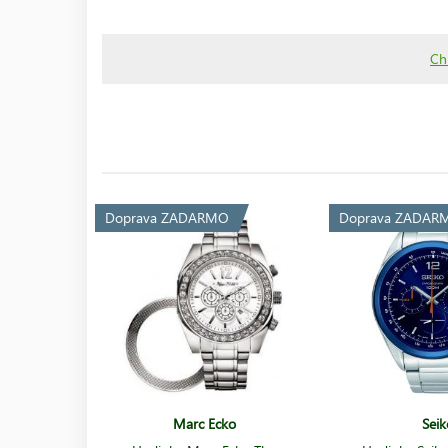
Ch
Doprava ZADARMO
Doprava ZADAR
Marc Ecko
Seik