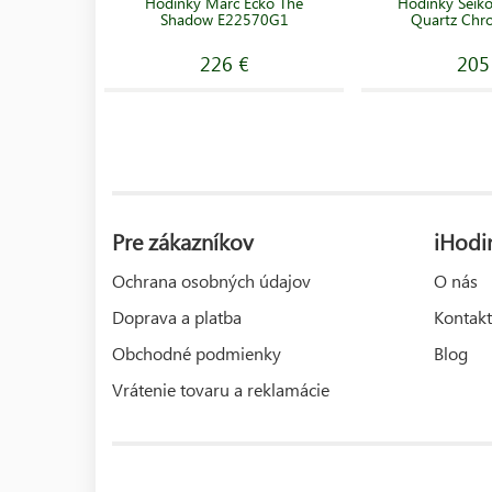
Hodinky Marc Ecko The
Hodinky Seik
Shadow E22570G1
Quartz Chr
226 €
205
Pre zákazníkov
iHodi
Ochrana osobných údajov
O nás
Doprava a platba
Kontakt
Obchodné podmienky
Blog
Vrátenie tovaru a reklamácie