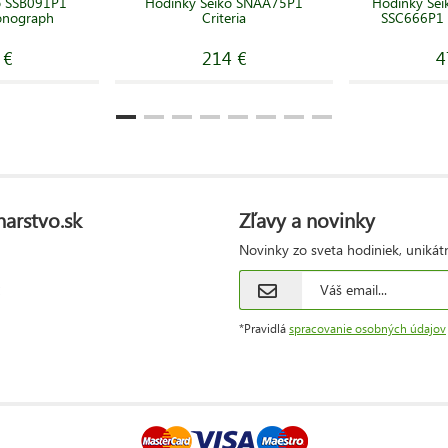
o SSB091P1
Hodinky Seiko SNAA75P1
Hodinky Sei
onograph
Criteria
SSC666P1 S
 €
214 €
4
narstvo.sk
Zľavy a novinky
Novinky zo sveta hodiniek, unikát
*Pravidlá
spracovanie osobných údajov