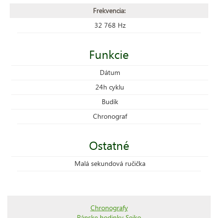
Frekvencia:
32 768 Hz
Funkcie
Dátum
24h cyklu
Budík
Chronograf
Ostatné
Malá sekundová ručička
Chronografy
Pánske hodinky Seiko