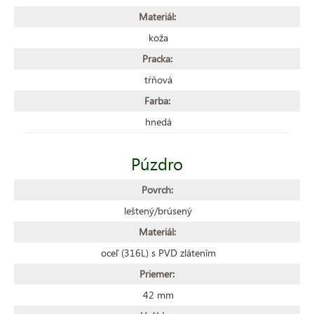
Materiál:
koža
Pracka:
tŕňová
Farba:
hnedá
Púzdro
Povrch:
leštený/brúsený
Materiál:
oceľ (316L) s PVD zlátením
Priemer:
42 mm