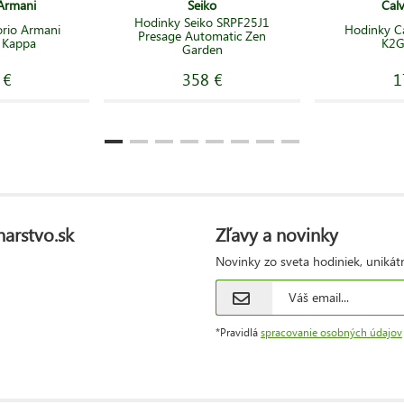
Armani
Seiko
Calv
Hodinky Seiko SRPF25J1
rio Armani
Hodinky Ca
Presage Automatic Zen
 Kappa
K2
Garden
 €
358 €
1
narstvo.sk
Zľavy a novinky
Novinky zo sveta hodiniek, unikát
*Pravidlá
spracovanie osobných údajov