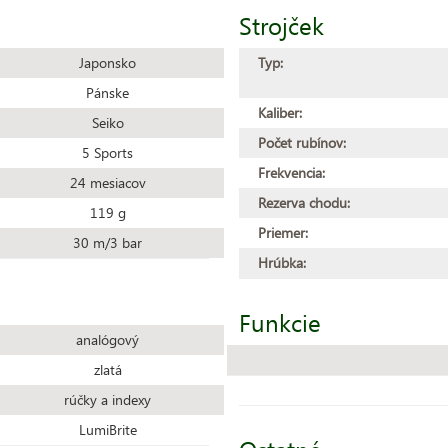
Strojček
Japonsko
Typ:
Pánske
Kaliber:
Seiko
Počet rubínov:
5 Sports
Frekvencia:
24 mesiacov
Rezerva chodu:
119 g
Priemer:
30 m/3 bar
Hrúbka:
Funkcie
analógový
zlatá
rúčky a indexy
LumiBrite