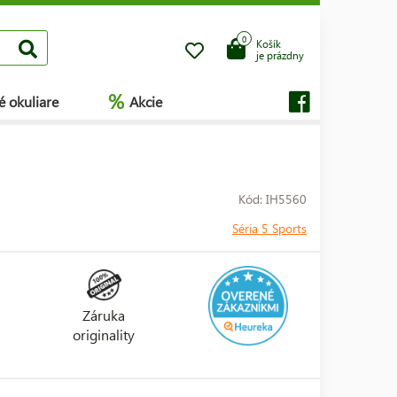
0
Košík
je prázdny
%
é okuliare
Akcie
Kód: IH5560
Séria 5 Sports
Záruka
originality