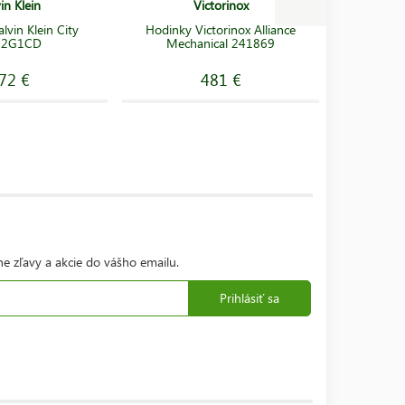
in Klein
Victorinox
Hodinky
lvin Klein City
Hodinky Victorinox Alliance
C
G2G1CD
Mechanical 241869
T063
72 €
481 €
ne zľavy a akcie do vášho emailu.
Prihlásiť sa