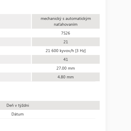
mechanický s automatickým
naťahovaním
7S26
21
21 600 kyvov/h [3 Hz]
41
27.00 mm
4.80 mm
Deň v týždni
Dátum