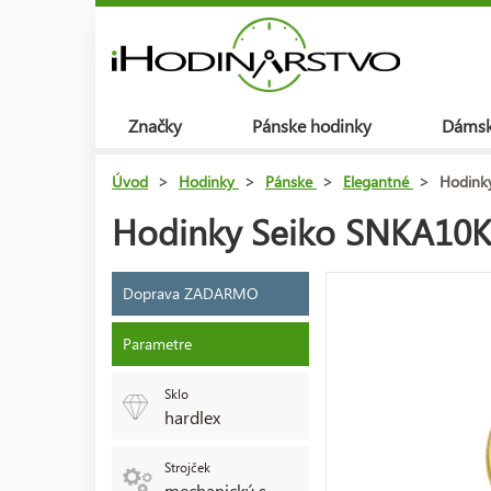
Značky
Pánske hodinky
Dámsk
Úvod
>
Hodinky
>
Pánske
>
Elegantné
>
Hodink
Hodinky Seiko SNKA10K
Doprava ZADARMO
Parametre
Sklo
hardlex
Strojček
mechanický s