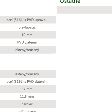
Ostatné
oceľ (316L) s PVD úpravou
preklápacia
10 mm
PVD zlatenie
leštený/brúsený
leštený/brúsený
oceľ (316L) s PVD zlátením
37 mm
11.5 mm
hardlex
vyťahovacie